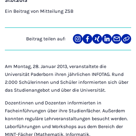
31.01.2013
Ein Beitrag von
Mitteilung ZSB
Beitrag teilen auf:
Teilen
Teilen
Teilen
Teilen
Teilen
Link
auf
auf
auf
auf
über
kopi
Instagram
Facebook
Xing
LinkedIn
E-
Mail
Am Montag, 28. Januar 2013, veranstaltete die
Universität Paderborn ihren jährlichen INFOTAG. Rund
2.000 Schülerinnen und Schüler informierten sich über
das Studienangebot und über die Universität.
Dozentinnen und Dozenten informierten in
Facheinführungen über ihre Studienfächer. Außerdem
konnten reguläre Lehrveranstaltungen besucht werden.
Laborführungen und Workshops aus dem Bereich der
MINT-Fächer (Mathematik, Informatik,