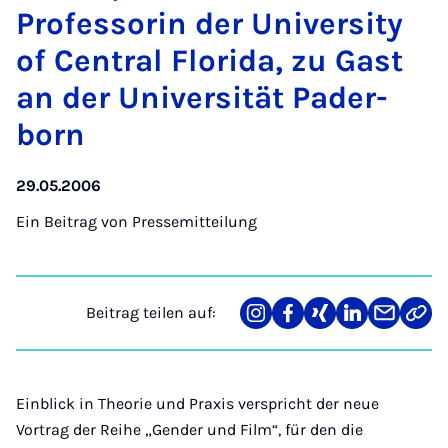
Pro­fes­so­rin der Uni­ver­si­ty
of Cen­tral Flo­ri­da, zu Gast
an der Uni­ver­si­tät Pa­der­
born
29.05.2006
Ein Beitrag von
Pressemitteilung
Beitrag teilen auf:
Teilen
Teilen
Teilen
Teilen
Teilen
Link
auf
auf
auf
auf
über
kopi
Instagram
Facebook
Xing
LinkedIn
E-
Mail
Einblick in Theorie und Praxis verspricht der neue
Vortrag der Reihe „Gender und Film“, für den die