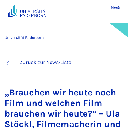
Menü
Universität Paderborn
Zurück zur News-Liste
„Brau­chen wir heu­te noch
Film und wel­chen Film
brau­chen wir heu­te?“ – Ula
Stö­ckl, Fil­me­ma­che­rin und