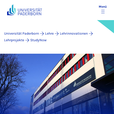
Menü
Universität Paderborn
Lehre
Lehrinnovationen
Lehrprojekte
StudyNow