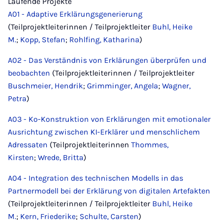
Laufende Projekte
A01 - Adaptive Erklärungsgenerierung
(Teilprojektleiterinnen / Teilprojektleiter
Buhl, Heike
M.
;
Kopp, Stefan
;
Rohlfing, Katharina
)
A02 - Das Verständnis von Erklärungen überprüfen und
beobachten
(Teilprojektleiterinnen / Teilprojektleiter
Buschmeier, Hendrik
;
Grimminger, Angela
;
Wagner,
Petra
)
A03 - Ko-Konstruktion von Erklärungen mit emotionaler
Ausrichtung zwischen KI-Erklärer und menschlichem
Adressaten
(Teilprojektleiterinnen
Thommes,
Kirsten
;
Wrede, Britta
)
A04 - Integration des technischen Modells in das
Partnermodell bei der Erklärung von digitalen Artefakten
(Teilprojektleiterinnen / Teilprojektleiter
Buhl, Heike
M.
;
Kern, Friederike
;
Schulte, Carsten
)