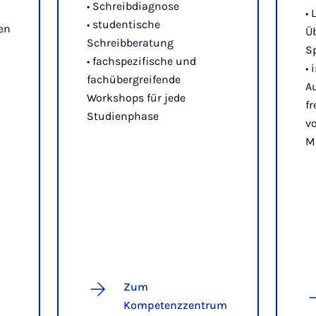
• Schreibdiagnose
• 
• studentische
en
Ü
Schreibberatung
S
• fachspezifische und
•
fachübergreifende
A
Workshops für jede
fr
Studienphase
v
M
Zum
Kompetenzzentrum