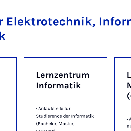
r Elek­tro­tech­nik, In­fo
ik
Lern­zen­trum
L
In­for­ma­tik
M
(
• Anlaufstelle für
Studierende der Informatik
• 
(Bachelor, Master,
S