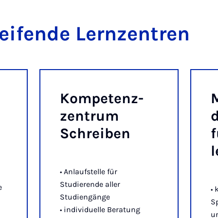
ei­fen­de Lern­zen­tren
Kom­pe­tenz­
M
zen­trum
d
Schrei­ben
f
l
• Anlaufstelle für
Studierende aller
e
• 
Studiengänge
S
• individuelle Beratung
u