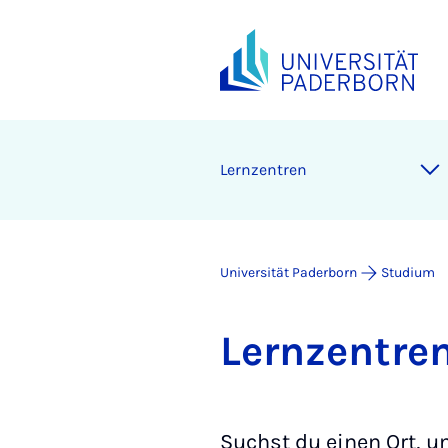
Lern­zen­tren
Universität Paderborn
Studium
Lern­zen­tre
Suchst du einen Ort, 