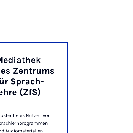
e­dia­thek
es Zen­trums
ür Sprach­
eh­re (ZfS)
kostenfreies Nutzen von
prachlernprogrammen
nd Audiomaterialien