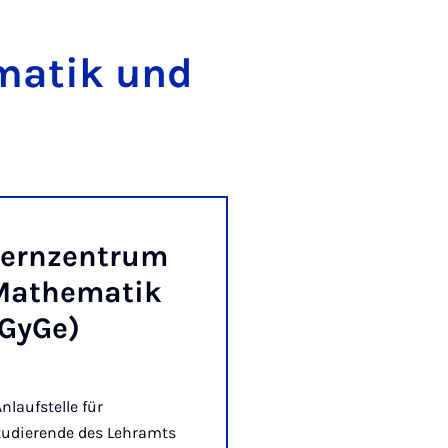
r­ma­tik und
ern­zen­trum
a­the­ma­tik
Gy­Ge)
Anlaufstelle für
tudierende des Lehramts