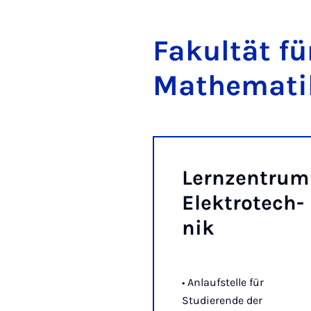
Fa­kul­tät fü
Ma­the­ma­t
Lern­zen­trum
Elek­tro­tech­
nik
• Anlaufstelle für
Studierende der