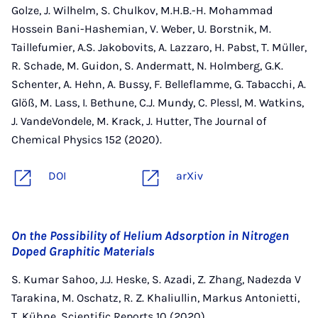
Golze, J. Wilhelm, S. Chulkov, M.H.B.-H. Mohammad
Hossein Bani-Hashemian, V. Weber, U. Borstnik, M.
Taillefumier, A.S. Jakobovits, A. Lazzaro, H. Pabst, T. Müller,
R. Schade, M. Guidon, S. Andermatt, N. Holmberg, G.K.
Schenter, A. Hehn, A. Bussy, F. Belleflamme, G. Tabacchi, A.
Glöß, M. Lass, I. Bethune, C.J. Mundy, C. Plessl, M. Watkins,
J. VandeVondele, M. Krack, J. Hutter, The Journal of
Chemical Physics 152 (2020).
DOI
arXiv
On the Possibility of Helium Adsorption in Nitrogen
Doped Graphitic Materials
S. Kumar Sahoo, J.J. Heske, S. Azadi, Z. Zhang, Nadezda V
Tarakina, M. Oschatz, R. Z. Khaliullin, Markus Antonietti,
T. Kühne, Scientific Reports 10 (2020).