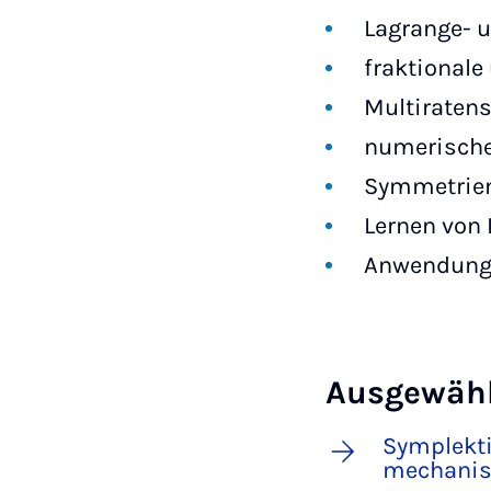
Lagrange- 
fraktionale
Multiraten
numerische
Symmetrien
Lernen von
Anwendunge
Ausgewähl
Symplekti
mechanis