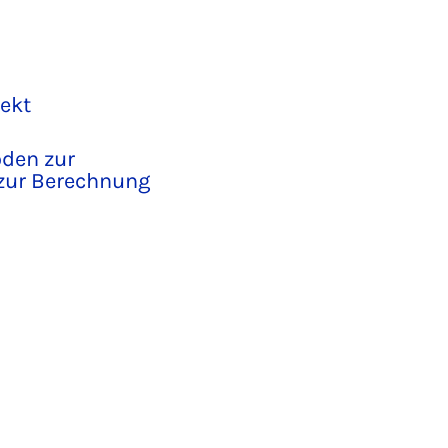
jekt
oden zur
 zur Berechnung