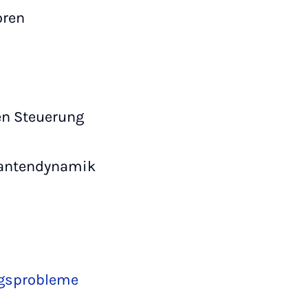
oren
en Steuerung
uantendynamik
ngsprobleme