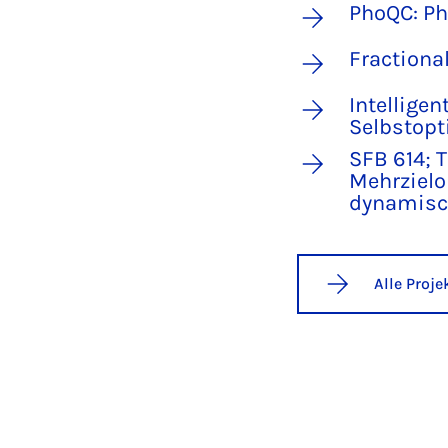
PhoQC: P
Fractiona
Intellige
Selbstop
SFB 614; 
Mehrzielo
dynamisch
Alle Proj