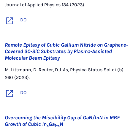
Journal of Applied Physics 134 (2023).
DOI
Remote Epitaxy of Cubic Gallium Nitride on Graphene‐
Covered 3C‐SiC Substrates by Plasma‐Assisted
Molecular Beam Epitaxy
M. Littmann, D. Reuter, D.J. As, Physica Status Solidi (b)
260 (2023).
DOI
Overcoming the Miscibility Gap of GaN/InN in MBE
Growth of Cubic In
Ga
N
x
1–x