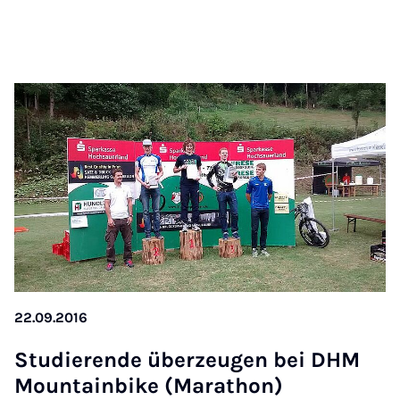
22.09.2016
Stu­die­ren­de über­zeu­gen bei DHM
Moun­tain­bi­ke (Ma­ra­thon)