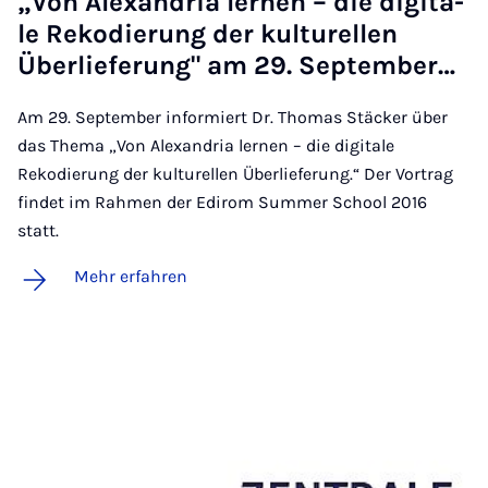
„Von Alex­an­dria ler­nen – die di­gi­ta­
le Re­ko­die­rung der kul­tu­rel­len
Über­lie­fe­rung" am 29. Sep­tem­ber…
Am 29. September informiert Dr. Thomas Stäcker über
das Thema „Von Alexandria lernen – die digitale
Rekodierung der kulturellen Überlieferung.“ Der Vortrag
findet im Rahmen der Edirom Summer School 2016
statt.
Mehr erfahren