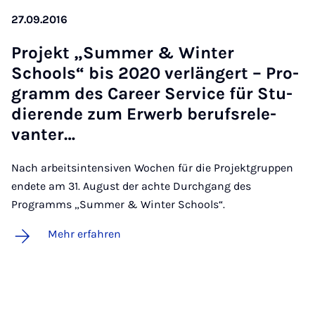
27.09.2016
Pro­jekt „Sum­mer & Win­ter
Schools“ bis 2020 ver­län­gert – Pro­
gramm des Care­er Ser­vice für Stu­
die­ren­de zum Er­werb be­rufs­re­le­
van­ter…
Nach arbeitsintensiven Wochen für die Projektgruppen
endete am 31. August der achte Durchgang des
Programms „Summer & Winter Schools“.
Mehr erfahren