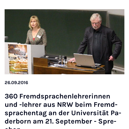
26.09.2016
360 Fremd­spra­chen­leh­re­rin­nen
und -leh­rer aus NRW beim Fremd­
sprachen­tag an der Uni­ver­si­tät Pa­
der­born am 21. Sep­tem­ber - Spre­