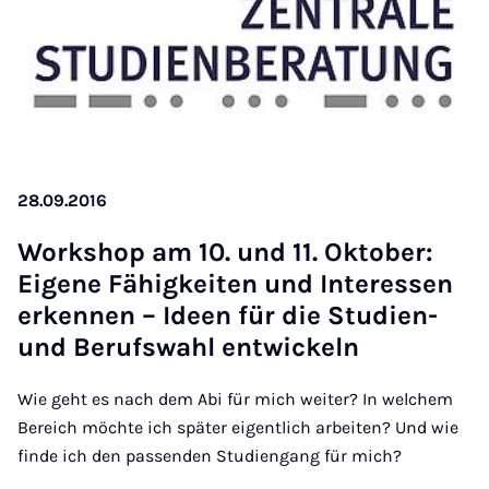
28.09.2016
Work­shop am 10. und 11. Ok­to­ber:
Ei­ge­ne Fä­hig­kei­ten und In­ter­es­sen
er­ken­nen – Ide­en für die Stu­di­en-
und Be­rufs­wahl ent­wi­ckeln
Wie geht es nach dem Abi für mich weiter? In welchem
Bereich möchte ich später eigentlich arbeiten? Und wie
finde ich den passenden Studiengang für mich?