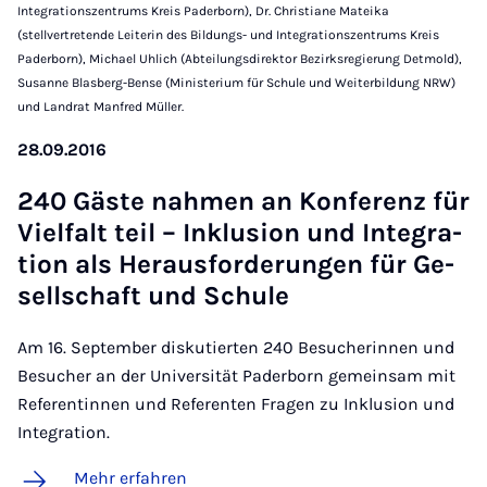
Integrationszentrums Kreis Paderborn), Dr. Christiane Mateika
(stellvertretende Leiterin des Bildungs- und Integrationszentrums Kreis
Paderborn), Michael Uhlich (Abteilungsdirektor Bezirksregierung Detmold),
Susanne Blasberg-Bense (Ministerium für Schule und Weiterbildung NRW)
und Landrat Manfred Müller.
28.09.2016
240 Gäs­te nah­men an Kon­fe­renz für
Viel­falt teil – In­klu­si­on und In­te­gra­
ti­on als Her­aus­for­de­run­gen für Ge­
sell­schaft und Schu­le
Am 16. September diskutierten 240 Besucherinnen und
Besucher an der Universität Paderborn gemeinsam mit
Referentinnen und Referenten Fragen zu Inklusion und
Integration.
Mehr erfahren