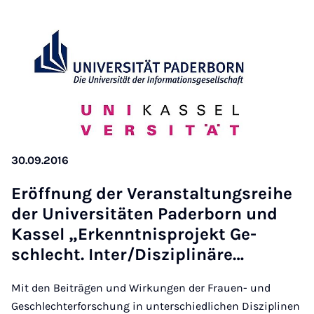
30.09.2016
Er­öff­nung der Ver­an­stal­tungs­rei­he
der Uni­ver­si­tä­ten Pa­der­born und
Kas­sel „Er­kennt­nispro­jekt Ge­
schlecht. In­ter/Dis­zi­pli­näre…
Mit den Beiträgen und Wirkungen der Frauen- und
Geschlechterforschung in unterschiedlichen Disziplinen