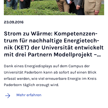
23.09.2016
Strom zu Wär­me: Kom­pe­tenz­zen­
trum für nach­hal­ti­ge Ener­gie­tech­
nik (KET) der Uni­ver­si­tät ent­wi­ckelt
mit drei Part­nern Mo­dell­pro­jekt –…
Dank eines Energiedisplays auf dem Campus der
Universität Paderborn kann ab sofort auf einen Blick
erfasst werden, wie viel erneuerbare Energie im Kreis
Paderborn täglich erzeugt wird.
Mehr erfahren