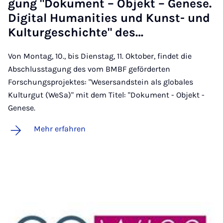
gung "Do­ku­ment – Ob­jekt – Ge­ne­se.
Di­gi­tal Hu­ma­ni­ties und Kunst- und
Kul­tur­ge­schich­te" des…
Von Montag, 10., bis Dienstag, 11. Oktober, findet die
Abschlusstagung des vom BMBF geförderten
Forschungsprojektes: "Wesersandstein als globales
Kulturgut (WeSa)" mit dem Titel: "Dokument - Objekt -
Genese.
Mehr erfahren