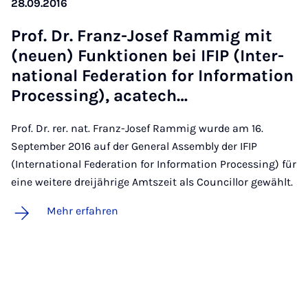
28.09.2016
Prof. Dr. Franz-Jo­sef Ram­mig mit
(neu­en) Funk­ti­o­nen bei IFIP (In­ter­
na­ti­o­nal Fe­de­ra­ti­on for In­for­ma­ti­on
Pro­ces­sing), aca­tech…
Prof. Dr. rer. nat. Franz-Josef Rammig wurde am 16.
September 2016 auf der General Assembly der IFIP
(International Federation for Information Processing) für
eine weitere dreijährige Amtszeit als Councillor gewählt.
Mehr erfahren