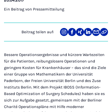
20.04.2017
Ein Beitrag von
Pressemitteilung
Beitrag teilen auf:
Teilen
Teilen
Teilen
Teilen
Teilen
Link
auf
auf
auf
auf
über
kopi
Instagram
Facebook
Xing
LinkedIn
E-
Mail
Bessere Operationsergebnisse und kürzere Wartezeiten
für die Patienten, reibungslosere Operationen und
geringere Kosten für Krankenhäuser – das sind die Ziele
einer Gruppe von Mathematikern der Universität
Paderborn, der Freien Universität Berlin und des Zuse
Instituts Berlin. Mit dem Projekt IBOSS (Information-
Based Optimization of Surgery Schedules) haben sie es
sich zur Aufgabe gesetzt, gemeinsam mit der Berliner
Charité Operationspläne mit Hilfe moderner