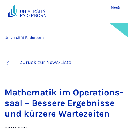
Menü
Universität Paderborn
Zurück zur News-Liste
Ma­the­ma­tik im Ope­ra­ti­ons­
saal – Bes­se­re Er­geb­nis­se
und kür­ze­re War­te­zei­ten