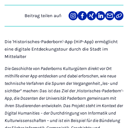
Beitrag teilen auf:
Teilen
Teilen
Teilen
Teilen
Teilen
Link
auf
auf
auf
auf
über
kopi
Instagram
Facebook
Xing
LinkedIn
E-
Mail
Die 'Historisches-Paderborn'-App (HiP-App) ermöglicht
eine digitale Entdeckungstour durch die Stadt im
Mittelalter
Die Geschichte von Paderborns Kulturgütern direkt vor Ort
mithilfe einer App entdecken und dabei erforschen, wie neue
technische Verfahren die Spuren der Vergangenheit „les- und
sichtbar“ machen: Das ist das Ziel der ‚Historisches-Paderborn‘-
App, die Dozenten der Universität Paderborn gemeinsam mit
ihren Studierenden entwickeln. Das Projekt steht im Kontext der
Digital Humanities – der Durchdringung von Informatik und
Kulturwissenschaften – und ist ein Beispiel für die Bündelung
der Fächer Informatik, Germanistik, Geschichte und