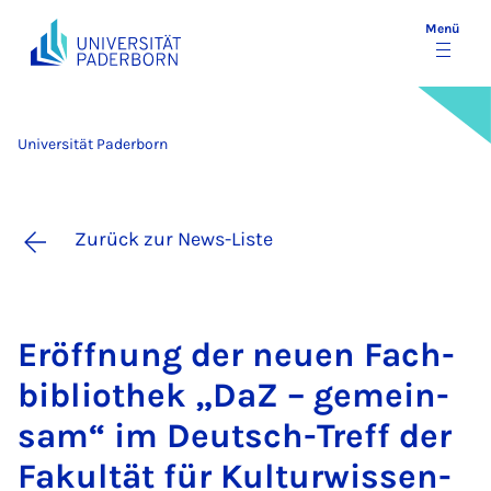
Menü
Universität Paderborn
Zurück zur News-Liste
Er­öff­nung der neu­en Fach­
bi­blio­thek „DaZ – ge­mein­
sam“ im Deutsch-Treff der
Fa­kul­tät für Kul­tur­wis­sen­