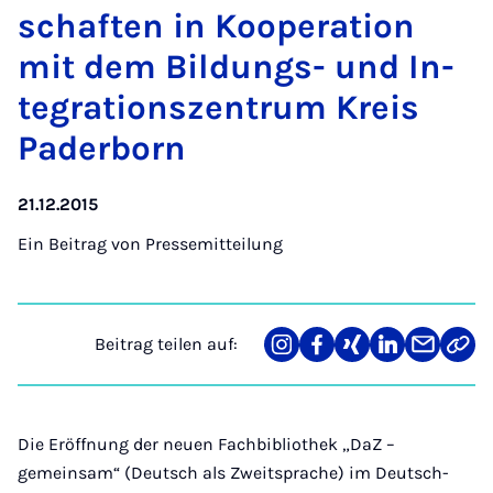
schaf­ten in Ko­ope­ra­ti­on
mit dem Bil­dungs- und In­
te­gra­ti­ons­zen­trum Kreis
Pa­der­born
21.12.2015
Ein Beitrag von
Pressemitteilung
Beitrag teilen auf:
Teilen
Teilen
Teilen
Teilen
Teilen
Link
auf
auf
auf
auf
über
kopi
Instagram
Facebook
Xing
LinkedIn
E-
Mail
Die Eröffnung der neuen Fachbibliothek „DaZ –
gemeinsam“ (Deutsch als Zweitsprache) im Deutsch-