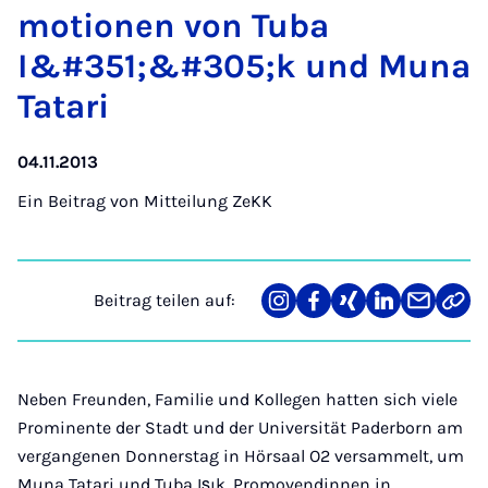
mo­ti­o­nen von Tu­ba
I&#351;&#305;k und Mu­na
Ta­ta­ri
04.11.2013
Ein Beitrag von
Mitteilung ZeKK
Beitrag teilen auf:
Teilen
Teilen
Teilen
Teilen
Teilen
Link
auf
auf
auf
auf
über
kopi
Instagram
Facebook
Xing
LinkedIn
E-
Mail
Neben Freunden, Familie und Kollegen hatten sich viele
Prominente der Stadt und der Universität Paderborn am
vergangenen Donnerstag in Hörsaal O2 versammelt, um
Muna Tatari und Tuba Işık, Promovendinnen in