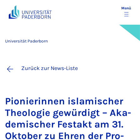
Menü
Universität Paderborn
Zurück zur News-Liste
Pio­nie­rin­nen is­la­mi­scher
Theo­lo­gie ge­wür­digt – Aka­
de­mi­scher Fes­t­akt am 31.
Ok­to­ber zu Eh­ren der Pro­