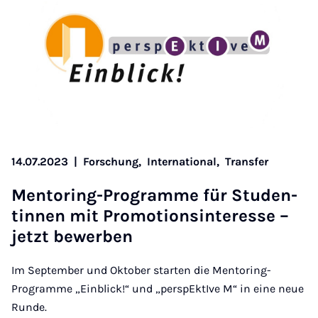
14.07.2023
|
Forschung,
International,
Transfer
Ment­or­ing-Pro­gramme für Stu­den­
tinnen mit Pro­mo­tionsin­teresse –
jet­zt be­w­er­ben
Im September und Oktober starten die Mentoring-
Programme „Einblick!“ und „perspEktIve M“ in eine neue
Runde.