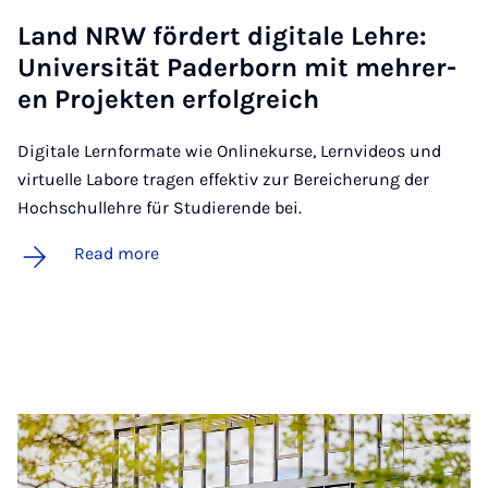
Land NRW fördert di­gitale Lehre:
Uni­versität Pader­born mit mehr­er­
en Pro­jek­ten er­fol­greich
Digitale Lernformate wie Onlinekurse, Lernvideos und
virtuelle Labore tragen effektiv zur Bereicherung der
Hochschullehre für Studierende bei.
Read more