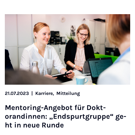
21.07.2023
|
Karriere,
Mitteilung
Ment­or­ing-An­ge­bot für Dok­t­
orandinnen: „End­spurt­gruppe“ ge­
ht in neue Runde