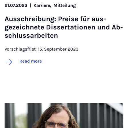
21.07.2023
|
Karriere,
Mitteilung
Aus­s­chreibung: Pre­ise für aus­
gezeich­nete Dis­ser­ta­tion­en und Ab­
schlus­sarbeiten
Vorschlagsfrist: 15. September 2023
Read more