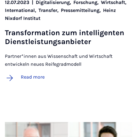
12.07.2023
|
Digitalisierung,
Forschung,
Wirtschaft,
International,
Transfer,
Pressemitteilung,
Heinz
Nixdorf Institut
Trans­form­a­tion zum in­tel­li­gen­ten
Di­enstleis­tung­san­bi­eter
Partner*innen aus Wissenschaft und Wirtschaft
entwickeln neues Reifegradmodell
Read more