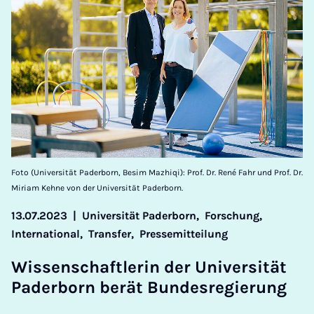
Foto (Universität Paderborn, Besim Mazhiqi): Prof. Dr. René Fahr und Prof. Dr.
Miriam Kehne von der Universität Paderborn.
13.07.2023
|
Universität Paderborn,
Forschung,
International,
Transfer,
Pressemitteilung
Wis­senschaftler­in der Uni­versität
Pader­born ber­ät Bundes­reg­ier­ung