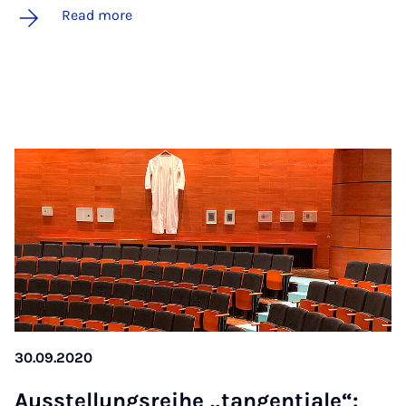
Read more
30.09.2020
Aus­s­tel­lung­s­reihe „tan­gen­tiale“: