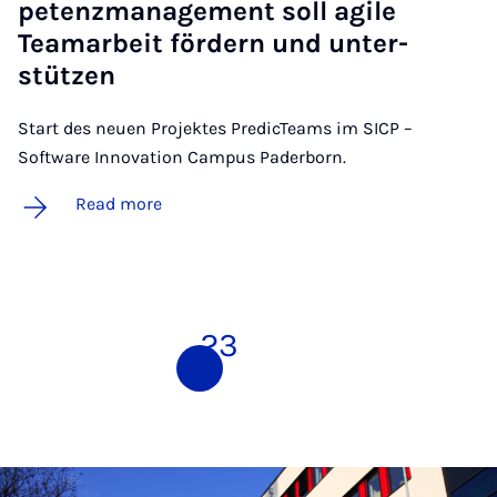
pet­en­zman­age­ment soll agile
Teamarbeit fördern und un­ter­
stützen
Start des neuen Projektes PredicTeams im SICP –
Software Innovation Campus Paderborn.
Read more
1
2
3