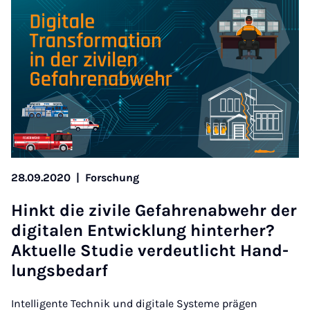
28.09.2020
|
Forschung
Hinkt die zivile Ge­fahren­ab­wehr der
di­gitalen En­twicklung hin­ter­her?
Ak­tuelle Stud­ie ver­deut­licht Hand­
lungs­be­darf
Intelligente Technik und digitale Systeme prägen