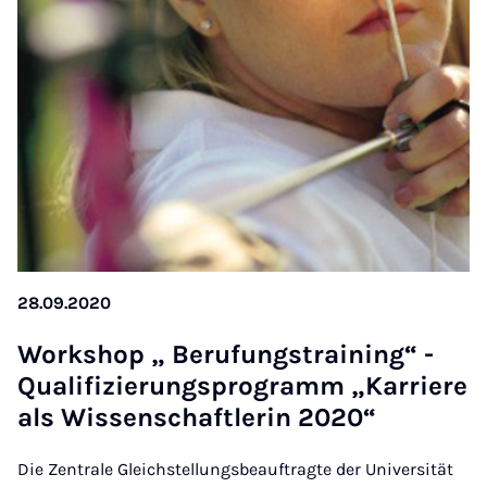
28.09.2020
Work­shop „ Beru­fung­strain­ing“ -
Qual­i­f­iz­ier­ung­s­pro­gramm „Kar­ri­ere
als Wis­senschaftler­in 2020“
Die Zentrale Gleichstellungsbeauftragte der Universität