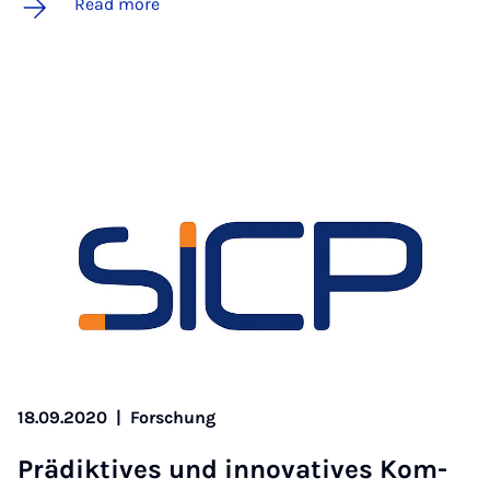
Read more
18.09.2020
|
Forschung
Prädikt­ives und in­nov­at­ives Kom­