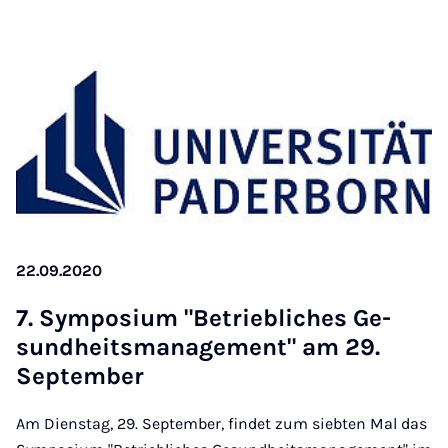
22.09.2020
7. Sym­posi­um "Be­trieb­liches Ge­
sund­heits­man­age­ment" am 29.
Septem­ber
Am Dienstag, 29. September, findet zum siebten Mal das