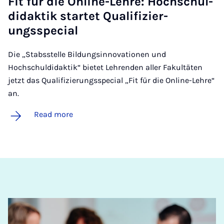
Fit für die On­line-Lehre: Hoch­schul­
didak­tik star­tet Qual­i­f­iz­ier­
ungsspe­cial
Die „Stabsstelle Bildungsinnovationen und
Hochschuldidaktik“ bietet Lehrenden aller Fakultäten
jetzt das Qualifizierungsspecial „Fit für die Online-Lehre“
an.
Read more