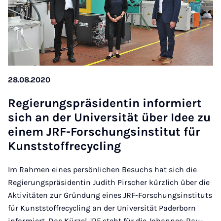
28.08.2020
Re­gier­ung­s­präsid­entin in­formiert
sich an der Uni­versität über Idee zu
einem JRF-Forschungsin­sti­tut für
Kun­st­stof­fre­cyc­ling
Im Rahmen eines persönlichen Besuchs hat sich die
Regierungspräsidentin Judith Pirscher kürzlich über die
Aktivitäten zur Gründung eines JRF-Forschungsinstituts
für Kunststoffrecycling an der Universität Paderborn
informiert. Das Kürzel JRF steht für die Johannes-Rau-