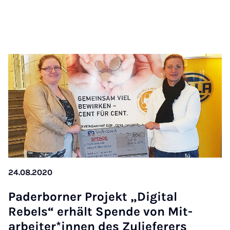
24.08.2020
Pader­borner Pro­jekt „Di­git­al
Rebels“ er­hält Spende von Mit­
arbeit­er­*innen des Zuliefer­ers