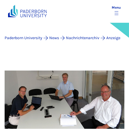
Menu
Paderborn University
News
Nachrichtenarchiv
Anzeige