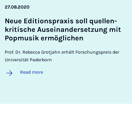
27.08.2020
Neue Edi­tion­sprax­is soll quel­len­
krit­ische Au­s­ein­ander­set­zung mit
Pop­musik er­mög­lichen
Prof. Dr. Rebecca Grotjahn erhält Forschungspreis der
Universität Paderborn
Read more