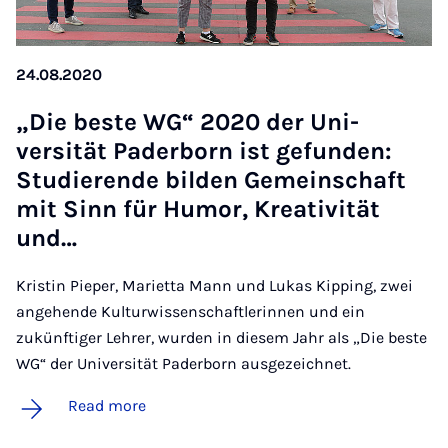
24.08.2020
„Die be­ste WG“ 2020 der Uni­
versität Pader­born ist ge­fun­den:
Stud­i­er­ende bilden Ge­meinsch­aft
mit Sinn für Hu­mor, Kreativ­ität
und…
Kristin Pieper, Marietta Mann und Lukas Kipping, zwei
angehende Kulturwissenschaftlerinnen und ein
zukünftiger Lehrer, wurden in diesem Jahr als „Die beste
WG“ der Universität Paderborn ausgezeichnet.
Read more