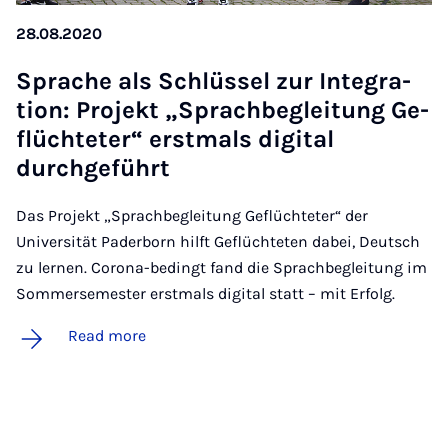
28.08.2020
Sprache als Schlüs­sel zur In­teg­ra­
tion: Pro­jekt „S­prac­h­beg­lei­tung Ge­
flüchteter“ er­st­mals di­git­al
durchge­führt
Das Projekt „Sprachbegleitung Geflüchteter“ der
Universität Paderborn hilft Geflüchteten dabei, Deutsch
zu lernen. Corona-bedingt fand die Sprachbegleitung im
Sommersemester erstmals digital statt – mit Erfolg.
Read more