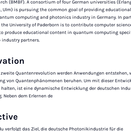
rch (BMBF). A consortium of four German universities (Erlang
, Ulm) is pursuing the common goal of providing educational
uantum computing and photonics industry in Germany. In part
f the University of Paderborn is to contribute computer scienc
 to produce educational content in quantum computing specif
o industry partners.
vation
 zweite Quantenrevolution werden Anwendungen entstehen, 
ung von Quantenphänomenen beruhen. Um mit dieser Entwic
u halten, ist eine dynamische Entwicklung der deutschen Indu
. Neben dem Erlernen de
ctive
u verfolgt das Ziel, die deutsche Photonikindustrie für die