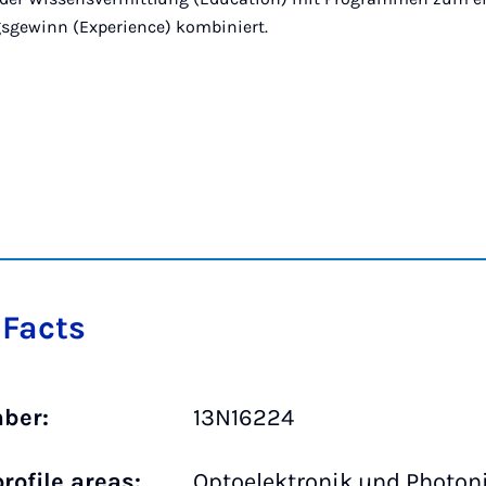
sgewinn (Experience) kombiniert.
 Facts
ber:
13N16224
rofile areas:
Optoelektronik und Photoni