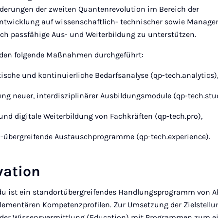
derungen der zweiten Quantenrevolution im Bereich der
ntwicklung auf wissenschaftlich- technischer sowie Manag
ch passfähige Aus- und Weiterbildung zu unterstützen.
rden folgende Maßnahmen durchgeführt:
tische und kontinuierliche Bedarfsanalyse (qp-tech.analytics)
tung neuer, interdisziplinärer Ausbildungsmodule (qp-tech.stud
und digitale Weiterbildung von Fachkräften (qp-tech.pro),
n-übergreifende Austauschprogramme (qp-tech.experience).
vation
du ist ein standortübergreifendes Handlungsprogramm von A
ementären Kompetenzprofilen. Zur Umsetzung der Zielstellu
der Wissensvermittlung (Education) mit Programmen zum e