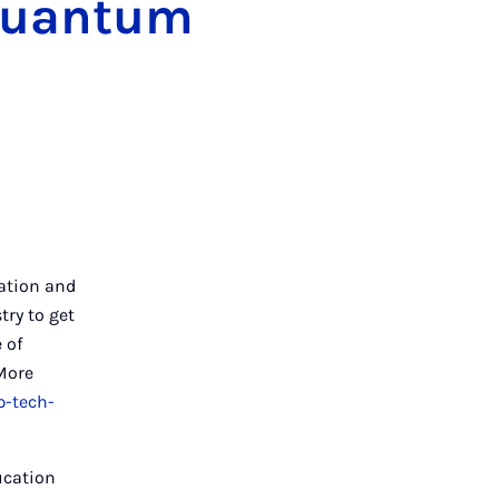
quantum
cation and
try to get
 of
 More
p-tech-
ucation