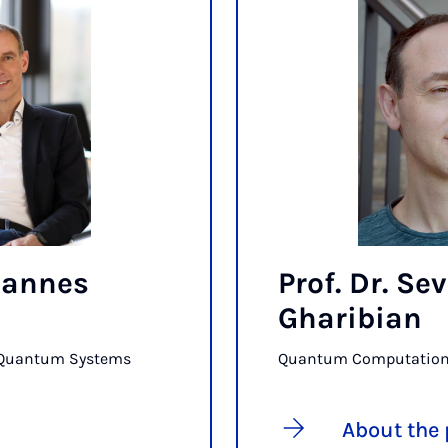
ohannes
Prof. Dr. Se
Gharibian
c Quantum Systems
Quantum Computatio
About the