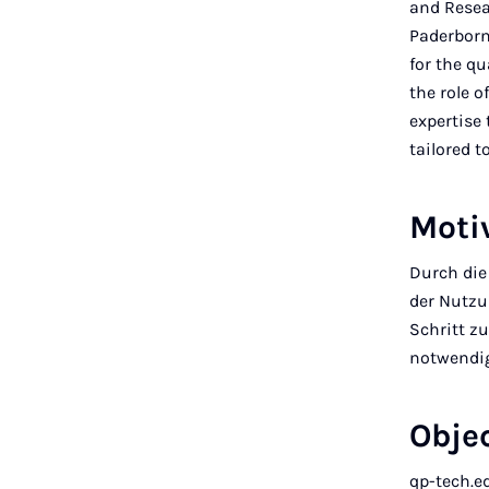
and Resea
Paderborn
for the q
the role o
expertise
tailored t
Moti
Durch die
der Nutz
Schritt z
notwendig
Obje
qp-tech.ed