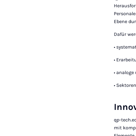
Herausfor
Personale
Ebene dur
Dafür we
• systema
• Erarbei
• analoge 
• Sektore
Inno
qp-tech.e
mit kompl
Elemente 