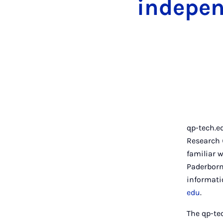
indepe
qp-tech.ed
Research (
familiar 
Paderborn
informati
edu
.
The qp-te