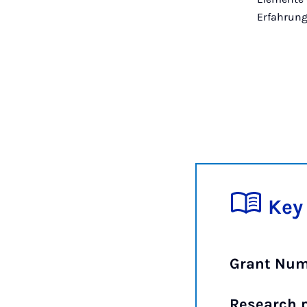
Erfahrung
Key
Grant Num
Research p