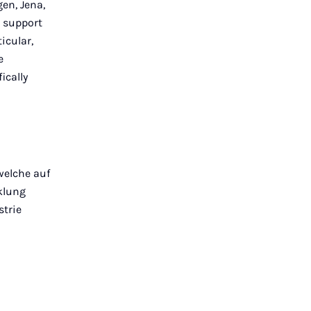
en, Jena,
 support
icular,
e
ically
welche auf
klung
strie