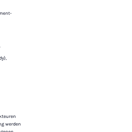
ement-
,
y),
kteuren
ng werden
igenen