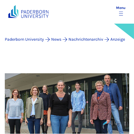
Menu
Paderborn University
News
Nachrichtenarchiv
Anzeige