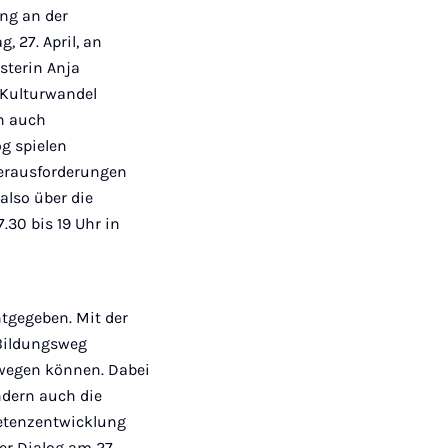
Mail
ung an der
 27. April, an
sterin Anja
„Kulturwandel
en auch
g spielen
 Herausforderungen
also über die
.30 bis 19 Uhr in
ntgegeben. Mit der
 Bildungsweg
bewegen können. Dabei
ndern auch die
petenzentwicklung
er Dialog am 27.