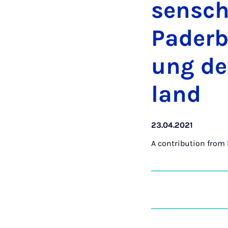
senscha
Pader­b
ung de
land
23.04.2021
A contribution from