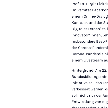
Prof. Dr. Birgit Eick
Universität Paderbo
einem Online-Dialog
Karliczek und der S
Digitales Lernen" t
Innovator*innen, Le
insbesondere Best-Pr
der Corona-Pandemie.
Corona-Pandemie hina
einem Livestream a
Hintergrund: Am 22.
Bundesbildungsminist
Initiative soll das 
verbessert werden, d
soll nicht nur der A
Entwicklung von dig
der Lernenden auf ih