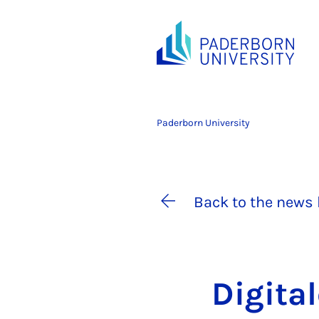
Paderborn University
Back to the news 
Di­gita