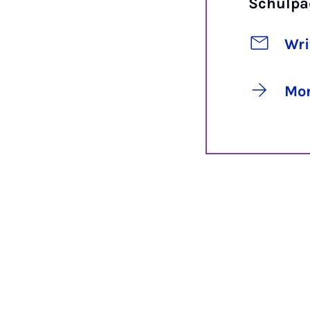
Schulpä
Wri
Mor