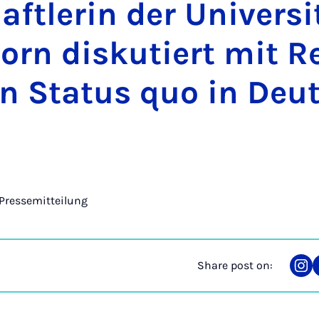
ftler­in der Uni­versi
orn disku­tiert mit Re
n Status quo in Deu
Pressemitteilung
Share post on:
Sha
on
Ins