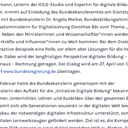
elmann, Leiterin der ICILS-Studie und Expertin für digitale Bild
rn, nimmt auf Einladung des Bundeskanzleramtes am Dienstag,
 mit Bundeskanzlerin Dr. Angela Merkel, Bundesbildungsmini
taatsministerin für Digitalisierung Dorothee Bär zum Thema 
eil. Neben den Ministerinnen und Wissenschaftler*innen werd
hrkräfte und Influencer*innen zu Wort kommen. Bei dem Dialo
actice-Beispiele eine Rolle, vor allem aber Lösungen für die
 Dabei wird der langfristigen Perspektive digitaler Bildung – 
us – Rechnung getragen. Der Dialog wird am 27. April von 17
uf
www.bundesregierung.de
übertragen.
 Februar hatte die Bundeskanzlerin gemeinsam mit der
erin den Auftakt für die „Initiative Digitale Bildung“ bekan
Lernen, Unterrichten, Lehren und Ausbilden über den gesamten
amit sich alle Generationen souverän in der digitalen Welt 
usbau der notwendigen digitalen Infrastruktur unterstützt, so
italen Lernwerkzeugen gefördert werden. Ziel ist es, die Kom
rem Bildungsweg in einer digital geprägten Welt zu fördern. D