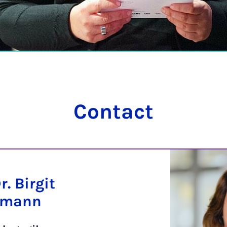
Contact
r. Birgit
lmann