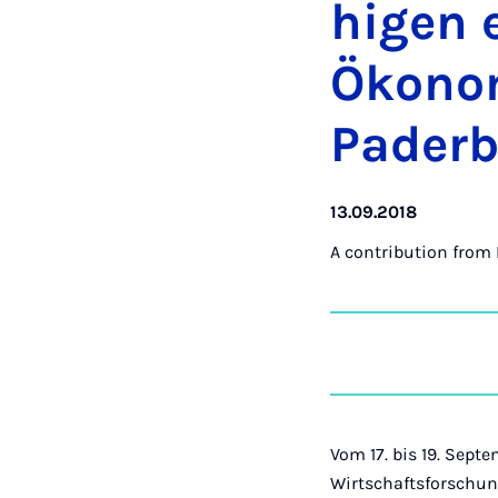
hi­gen 
Ökono­
Pader­
13.09.2018
A contribution from
Vom 17. bis 19. Septe
Wirtschaftsforschung