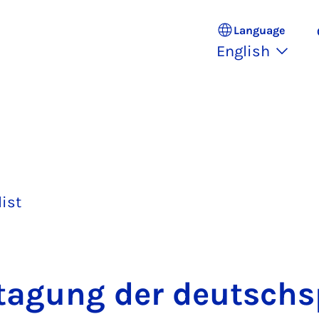
Language
English
list
ta­gung der deutschs­