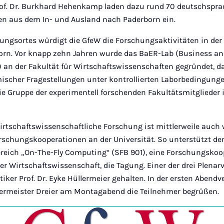
rof. Dr. Burkhard Hehenkamp laden dazu rund 70 deutschspra
n aus dem In- und Ausland nach Paderborn ein.
gungsortes würdigt die GfeW die Forschungsaktivitäten in der
orn. Vor knapp zehn Jahren wurde das BaER-Lab (Business a
 an der Fakultät für Wirtschaftswissenschaften gegründet, d
scher Fragestellungen unter kontrollierten Laborbedingunge
ie Gruppe der experimentell forschenden Fakultätsmitglieder i
irtschaftswissenschaftliche Forschung ist mittlerweile auch w
orschungskooperationen an der Universität. So unterstützt de
eich „On-The-Fly Computing“ (SFB 901), eine Forschungskoo
er Wirtschaftswissenschaft, die Tagung. Einer der drei Plena
iker Prof. Dr. Eyke Hüllermeier gehalten. In der ersten Abend
ermeister Dreier am Montagabend die Teilnehmer begrüßen.