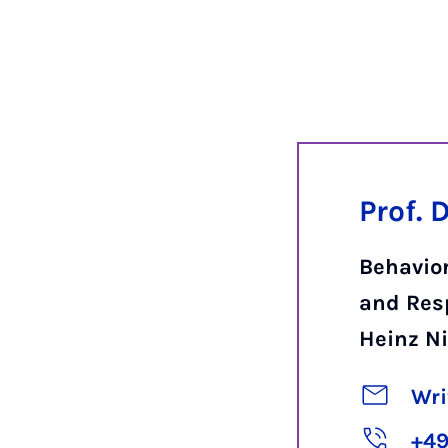
Prof. 
Behavio
and Res
Heinz Ni
Wri
+49