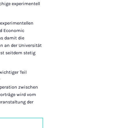
chige experimentell
 experimentellen
nd Economic
as damit die
n an der Universität
st seitdem stetig
ichtiger Teil
r
peration zwischen
rvorträge wird vom
veranstaltung der