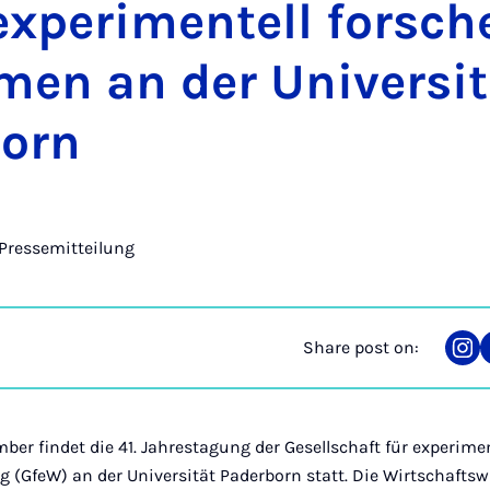
ex­per­i­mentell forsc
men an der Uni­versit
born
Pressemitteilung
Share post on:
Sha
on
Ins
mber findet die 41. Jahrestagung der Gesellschaft für experime
 (GfeW) an der Universität Paderborn statt. Die Wirtschaftswi