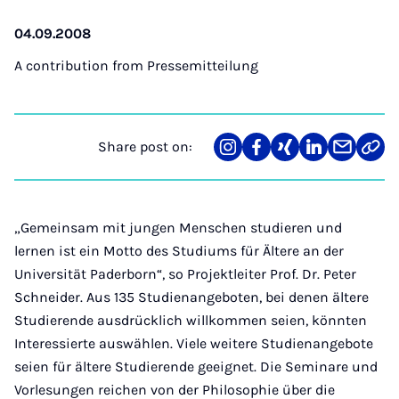
04.09.2008
A contribution from
Pressemitteilung
Share post on:
Share
Teilen
Teilen
Teilen
Teilen
Link
on
auf
auf
auf
über
kopi
Instagram
Facebook
Xing
LinkedIn
E-
Mail
„Gemeinsam mit jungen Menschen studieren und
lernen ist ein Motto des Studiums für Ältere an der
Universität Paderborn“, so Projektleiter Prof. Dr. Peter
Schneider. Aus 135 Studienangeboten, bei denen ältere
Studierende ausdrücklich willkommen seien, könnten
Interessierte auswählen. Viele weitere Studienangebote
seien für ältere Studierende geeignet. Die Seminare und
Vorlesungen reichen von der Philosophie über die