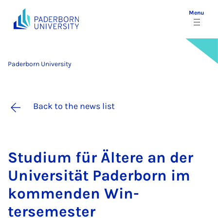
Menu
Paderborn University
Back to the news list
Stu­di­um für Ältere an der
Uni­versität Pader­born im
kom­menden Win­
tersemester