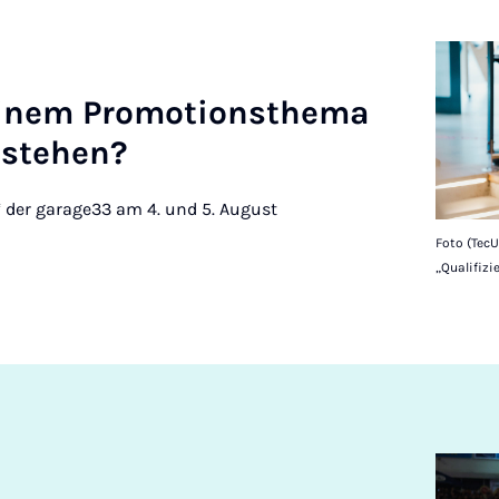
nem Pro­mo­tion­sthema
tstehen?
 der garage33 am 4. und 5. August
Foto (Tec
„Qualifizi