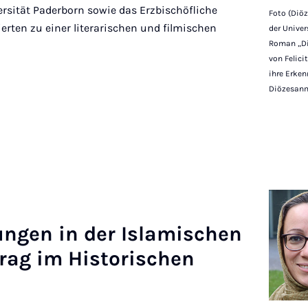
ersität Paderborn sowie das Erzbischöfliche
Foto (Diö
rten zu einer literarischen und filmischen
der Unive
Roman „Di
von Felici
ihre Erken
Diözesanm
lungen in der Is­lamis­chen
­trag im His­tor­ischen