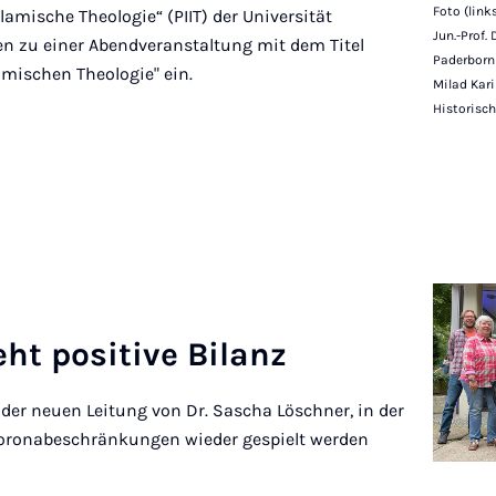
Foto (link
slamische Theologie“ (PIIT) der Universität
Jun.-Prof. 
ten zu einer Abendveranstaltung mit dem Titel
Paderborn 
amischen Theologie" ein.
Milad Kari
Historisc
ht pos­it­ive Bil­anz
r der neuen Leitung von Dr. Sascha Löschner, in der
ronabeschränkungen wieder gespielt werden