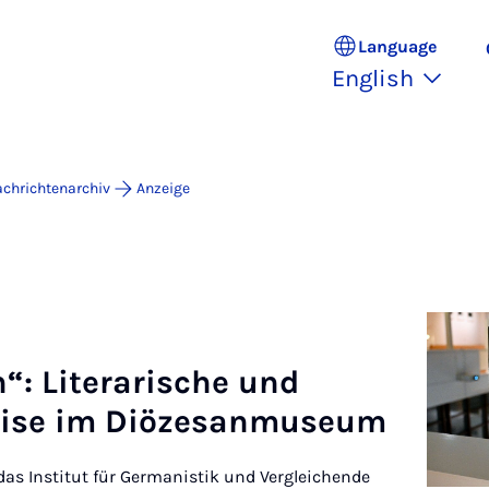
Language
English
chrichtenarchiv
Anzeige
en“: Lit­er­ar­ische und
e­ise im Diözes­an­mu­seum
das Institut für Germanistik und Vergleichende