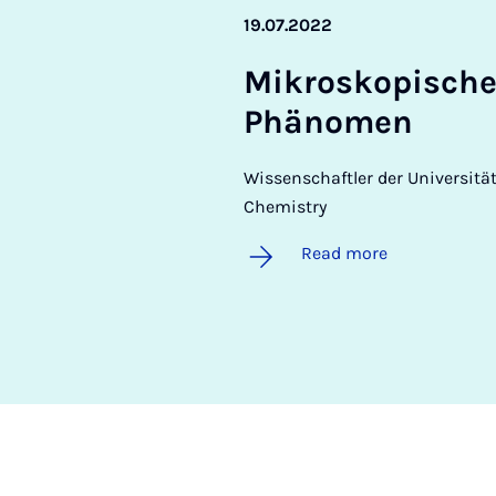
19.07.2022
Mik­roskopis­che
Phäno­men
Wissenschaftler der Universitä
Chemistry
Read more