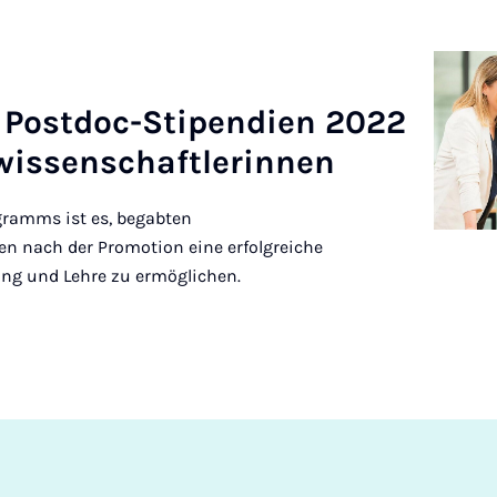
 Postdoc-Sti­pen­di­en 2022
is­senschaftler­innen
gramms ist es, begabten
n nach der Promotion eine erfolgreiche
ung und Lehre zu ermöglichen.