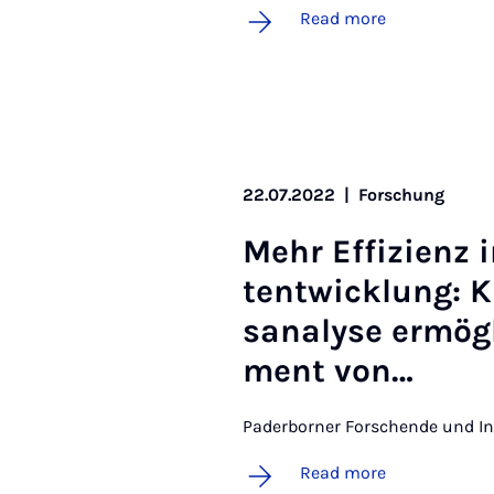
Read more
22.07.2022
|
Forschung
Mehr Ef­f­iz­ienz
tentwicklung: K
san­a­lyse er­mög
ment von…
Paderborner Forschende und Ind
Read more