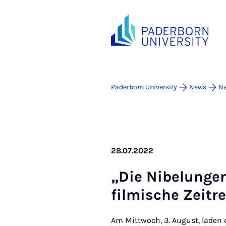
Paderborn University
News
Na
28.07.2022
­­­„Die Ni­be­lun­g
filmis­che Zeitr
Am Mittwoch, 3. August, laden 