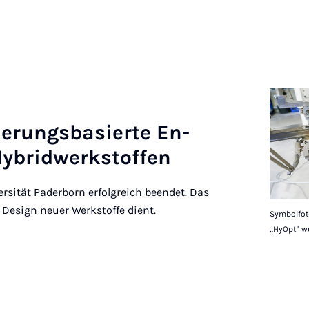
ier­ungs­basierte En­
­brid­werkstof­fen
rsität Paderborn erfolgreich beendet. Das
 Design neuer Werkstoffe dient.
Symbolfoto
„HyOpt" wu