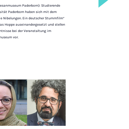
zesanmuseum Paderborn): Studierende
rsität Paderborn haben sich mit dem
e Nibelungen. Ein deutscher Stummfilm“
tas Hoppe auseinandergesetzt und stellen
ntnisse bei der Veranstaltung im
useum vor.