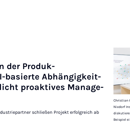
 in der Produk­
I-basierte Ab­hängigkeit­
­licht proakt­ives Man­age­
Christian 
Nixdorf In
ustriepartner schließen Projekt erfolgreich ab
diskutier
Beispiel e