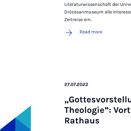
Literaturwissenschaft der Univ
Diözesanmuseum alle Interessie
Zeitreise ein.
Read more
27.07.2022
„Gottes­vor­stel­
Theo­lo­gie”: Vor
Rathaus