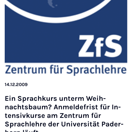
14.12.2009
Ein Sprac­h­kurs un­term Weih­
nachts­baum? An­melde­frist für In­
tens­ivkur­se am Zen­trum für
Sprach­lehre der Uni­versität Pader­