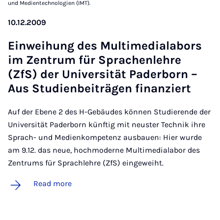
und Medientechnologien (IMT).
10.12.2009
Ein­wei­hung des Mul­ti­me­di­alabors
im Zen­trum für Sprac­hen­lehre
(ZfS) der Uni­versität Pader­born –
Aus Stud­i­en­beiträ­gen fin­an­ziert
Auf der Ebene 2 des H-Gebäudes können Studierende der
Universität Paderborn künftig mit neuster Technik ihre
Sprach- und Medienkompetenz ausbauen: Hier wurde
am 9.12. das neue, hochmoderne Multimedialabor des
Zentrums für Sprachlehre (ZfS) eingeweiht.
Read more