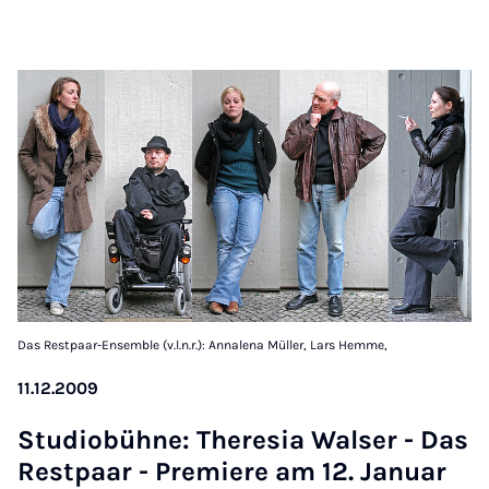
Das Restpaar-Ensemble (v.l.n.r.): Annalena Müller, Lars Hemme,
11.12.2009
Stu­di­obühne: Ther­esia Walser - Das
Rest­paar - Premiere am 12. Janu­ar