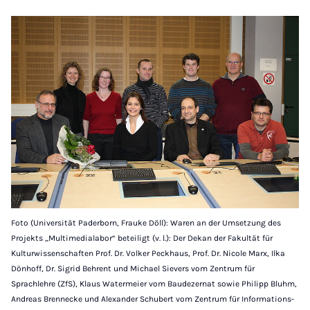
Foto (Universität Paderborn, Frauke Döll): Waren an der Umsetzung des
Projekts „Multimedialabor“ beteiligt (v. l.): Der Dekan der Fakultät für
Kulturwissenschaften Prof. Dr. Volker Peckhaus, Prof. Dr. Nicole Marx, Ilka
Dönhoff, Dr. Sigrid Behrent und Michael Sievers vom Zentrum für
Sprachlehre (ZfS), Klaus Watermeier vom Baudezernat sowie Philipp Bluhm,
Andreas Brennecke und Alexander Schubert vom Zentrum für Informations-