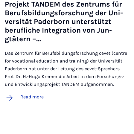
Pro­jekt TAN­DEM des Zen­trums für
Berufs­b­ildungs­forschung der Uni­
versität Pader­born un­ter­stützt
beru­f­liche In­teg­ra­tion von Jun­
gtätern –…
Das Zentrum für Berufsbildungsforschung cevet (centre
for vocational education and training) der Universität
Paderborn hat unter der Leitung des cevet-Sprechers
Prof. Dr. H.-Hugo Kremer die Arbeit in dem Forschungs-
und Entwicklungsprojekt TANDEM aufgenommen.
Read more