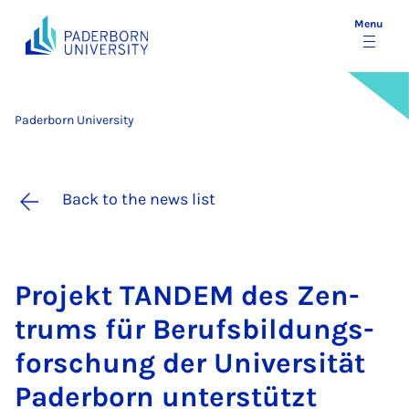
Menu
Paderborn University
Back to the news list
Pro­jekt TAN­DEM des Zen­
trums für Berufs­b­ildungs­
forschung der Uni­versität
Pader­born un­ter­stützt