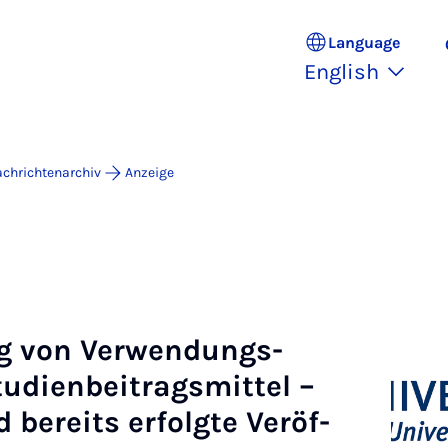
Language
English
chrichtenarchiv
Anzeige
ung von Ver­wendungs­
d­i­en­beitrags­mit­tel –
bereits er­fol­gte Ver­öf­