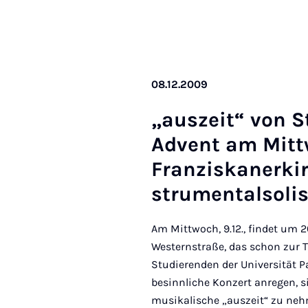
08.12.2009
„auszeit“ von St
Ad­vent am Mit­t
Fran­ziskan­erki
stru­ment­alsol­i
Am Mittwoch, 9.12., findet um 
Westernstraße, das schon zur 
Studierenden der Universität Pa
besinnliche Konzert anregen, si
musikalische „auszeit“ zu ne