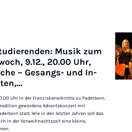
ud­i­er­enden: Mu­sik zum
woch, 9.12., 20.00 Uhr,
rche – Ges­angs- und In­
sten,…
20.00 Uhr in der Franziskanerkirche zu Paderborn,
Tradition gewordene Adventskonzert mit
derborn statt. Wie in den letzten Jahren soll das
ch in der Vorweihnachtszeit eine kleine,
hmen.