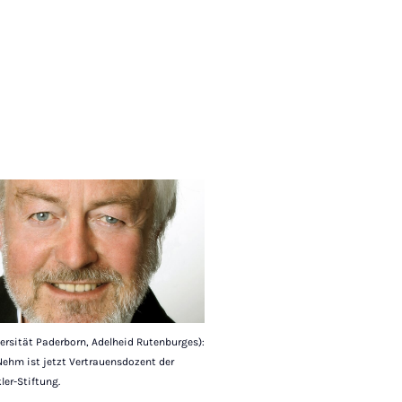
ersität Paderborn, Adelheid Rutenburges):
 Nehm ist jetzt Vertrauensdozent der
er-Stiftung.