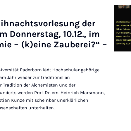
eih­nachts­vor­le­sung der
Don­ner­stag, 10.12., im
e – (k)eine Za­uberei?“ –
iversität Paderborn lädt Hochschulangehörige
em Jahr wieder zur traditionellen
r Tradition der Alchemisten und der
hunderts werden Prof. Dr. em. Heinrich Marsmann,
stian Kunze mit scheinbar unerklärlichen
enschaften unterhalten.