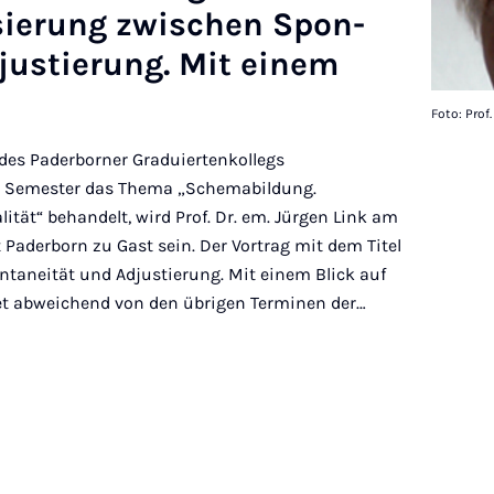
­is­ier­ung zwis­chen Spon­
justier­ung. Mit einem
Foto: Prof
es Paderborner Graduiertenkollegs
m Semester das Thema „Schemabildung.
ität“ behandelt, wird Prof. Dr. em. Jürgen Link am
 Paderborn zu Gast sein. Der Vortrag mit dem Titel
taneität und Adjustierung. Mit einem Blick auf
det abweichend von den übrigen Terminen der…