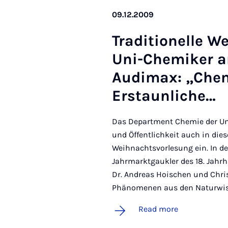
09.12.2009
Tra­di­tion­elle W
Uni-Chemiker am 
Audimax: „Chemi
Er­staun­liche…
Das Department Chemie der Un
und Öffentlichkeit auch in dies
Weihnachtsvorlesung ein. In de
Jahrmarktgaukler des 18. Jahr
Dr. Andreas Hoischen und Chri
Phänomenen aus den Naturwiss
Read more