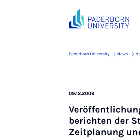
Paderborn University
News
Na
09.12.2009
Ver­öf­fent­lich
bericht­en der Stu
Zeit­planung und 