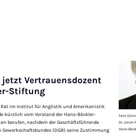
jet­zt Ver­trauens­dozent
r-Stif­tung
at im Ins­titut für Anglistik und Amerikanistik
de kürzlich vom Vorstand der Hans-Böckler-
Foto (Univ
ten berufen, nachdem der Geschäftsführende
Dr. Ulrich
Hans-Böckl
n Gewerkschaftsbundes (DGB) seine Zustimmung