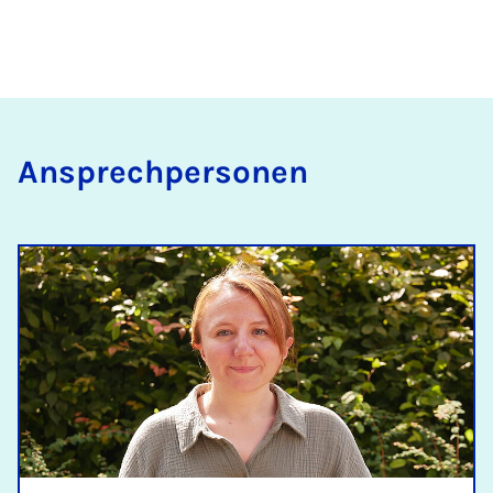
An­s­prech­per­son­en