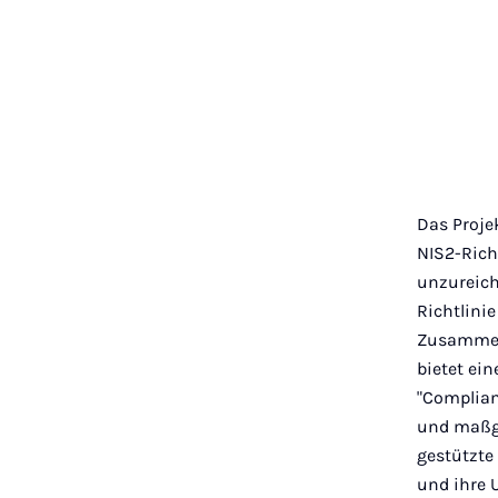
Das Proje
NIS2-Richt
unzureich
Richtlinie
Zusammena
bietet ein
"Complian
und maßge
gestützte
und ihre 