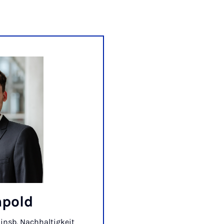
mpold
 insb. Nachhaltigkeit