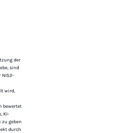
tzung der
ebe, sind
r NIS2-
t wird,
n bewertet
, KI-
k zu geben
ekt durch