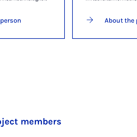
 person
About the
oject members