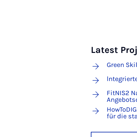
Latest Pro
Green Ski
lntegrier
FitNIS2 
Angebots
HowToDIGI
für die s