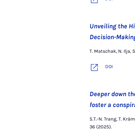
Unveiling the H
Decision-Makin
T. Matschak, N. Ilja,
DOI
Deeper down the
foster a conspi
S.T.-N. Trang, T. Kr
36 (2025).