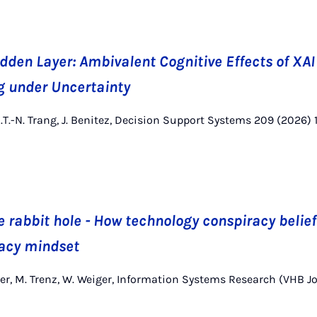
idden Layer: Ambivalent Cognitive Effects of XA
g under Uncertainty
 S.T.-N. Trang, J. Benitez, Decision Support Systems 209 (2026) 1
 rabbit hole - How technology conspiracy belie
racy mindset
ämer, M. Trenz, W. Weiger, Information Systems Research (VHB J