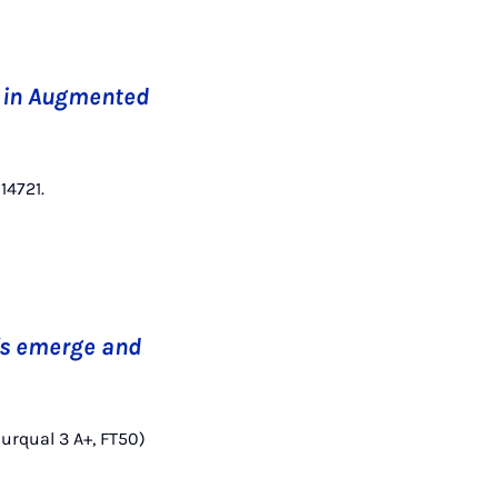
I in Augmented
14721.
fs emerge and
ourqual 3 A+, FT50)