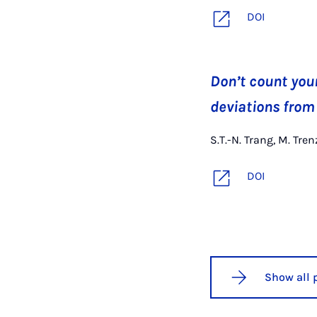
DOI
Don’t count you
deviations from
S.T.-N. Trang, M. Tre
DOI
Show all 