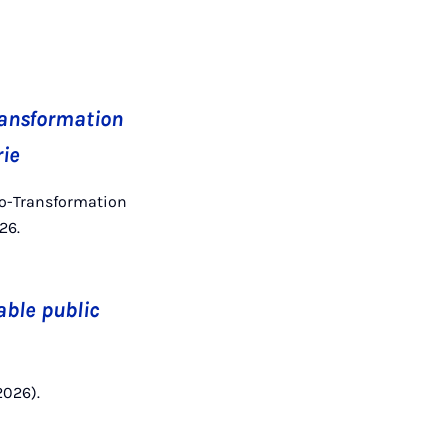
ransformation
rie
 Ko-Transformation
26.
able public
2026).