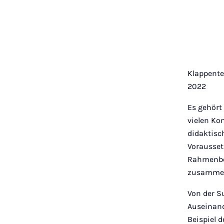
Klappentex
2022
Es gehört
vielen Ko
didaktisc
Vorausset
Rahmenbed
zusammen
Von der S
Auseinand
Beispiel 