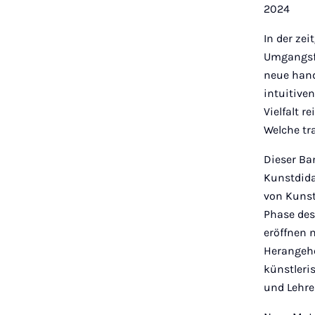
2024
In der ze
Umgangsfo
neue hand
intuitive
Vielfalt r
Welche tr
Dieser Ba
Kunstdida
von Kunst
Phase des
eröffnen 
Herangehe
künstleri
und Lehre 