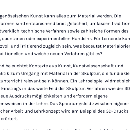
itgenössischen Kunst kann alles zum Material werden. Die
rmen sind entsprechend breit gefächert, umfassen tradition
werklich-technische Verfahren sowie zahlreiche Formen des
n, spontanen oder experimentellen Handelns. Für Lernende kan
eizvoll und irritierend zugleich sein. Was bedeutet Materialori
aditionellen und welche neuen Verfahren gibt es?
nd beleuchtet Kontexte aus Kunst, Kunstwissenschaft und
ktik zum Umgang mit Material in der Skulptur, die für die Ge
unterricht relevant sein können. Ein Lehrbeispiel widmet sich
 Einstiegs in das weite Feld der Skulptur. Verfahren wie der 3
neue Ausdrucksmöglichkeiten und erfordern eigene
nsweisen in der Lehre. Das Spannungsfeld zwischen eigener
scher Arbeit und Lehrkonzept wird am Beispiel des 3D-Drucks
erörtert.