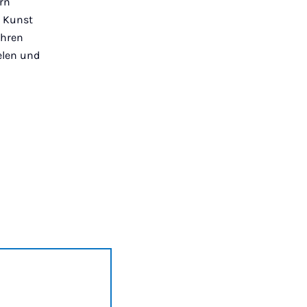
rn
n Kunst
ahren
elen und