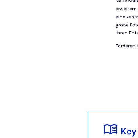
Neue Mate
erweitern
eine zent
große Pot
ihren Ent
Förderer:
Key