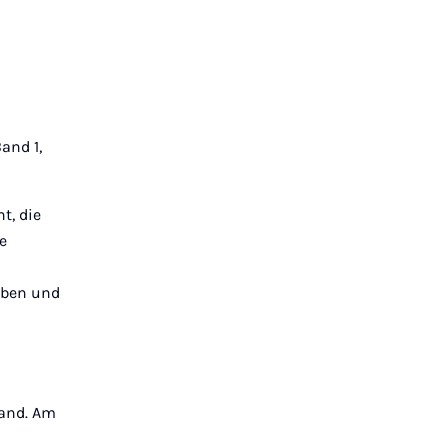
and 1,
t, die
e
aben und
Band. Am