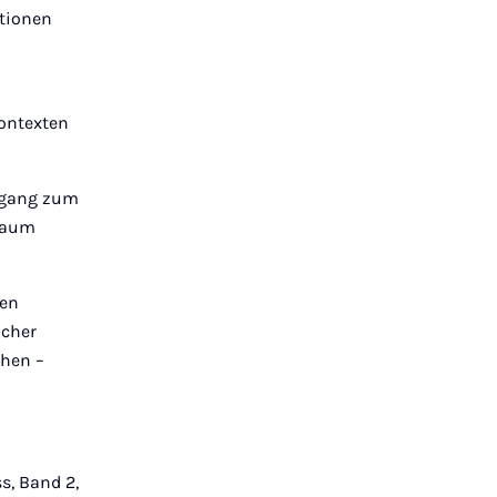
ationen
ontexten
Zugang zum
 Raum
hen
icher
chen –
s, Band 2,