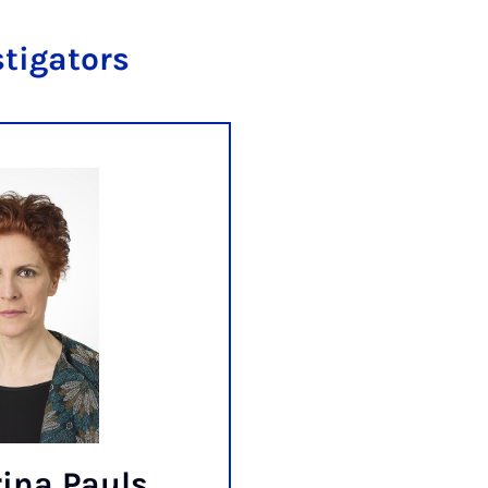
stigators
rina Pauls