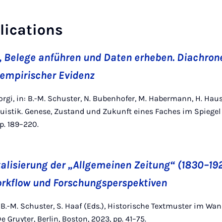
lications
n, Belege anführen und Daten erheben. Diachro
 empirischer Evidenz
eorgi, in: B.-M. Schuster, N. Bubenhofer, M. Habermann, H. Haus
istik. Genese, Zustand und Zukunft eines Faches im Spiegel d
pp. 189–220.
italisierung der „Allgemeinen Zeitung“ (1830–192
orkflow und Forschungsperspektiven
n: B.-M. Schuster, S. Haaf (Eds.), Historische Textmuster im W
e Gruyter, Berlin, Boston, 2023, pp. 41–75.