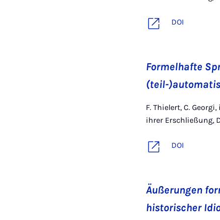
DOI
Formelhafte Spr
(teil-)automati
F. Thielert, C. Georg
ihrer Erschließung, De
DOI
Äußerungen fo
historischer Id