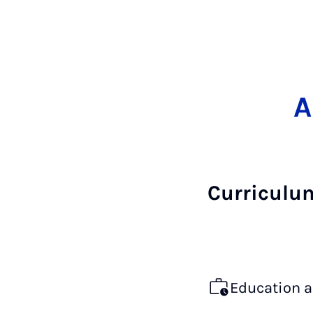
A
Curriculu
Education 