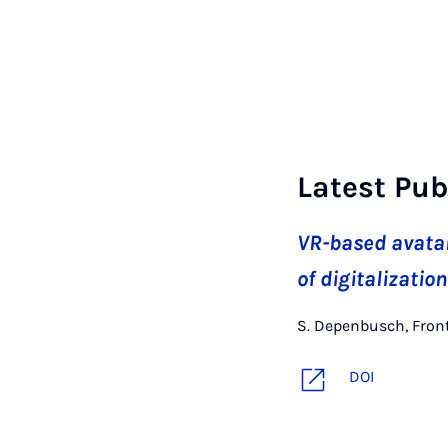
Latest Pub
VR-based avatar 
of digitalizatio
S. Depenbusch, Front
DOI