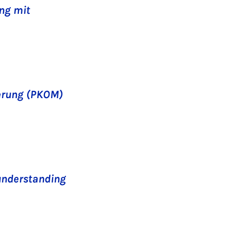
ang mit
erung (PKOM)
understanding