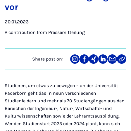
vor
20.01.2023
A contribution from
Pressemitteilung
Share post on:
Share
Teilen
Teilen
Teilen
Teilen
Link
on
auf
auf
auf
über
kopi
Instagram
Facebook
Xing
LinkedIn
E-
Mail
Studieren, um etwas zu bewegen – an der Universität
Paderborn geht das in neun verschiedenen
Studienfeldern und mehr als 70 Studiengängen aus den
Bereichen der Ingenieur-, Natur-, Wirtschafts- und
Kulturwissenschaften sowie der Lehramtsausbildung.
Wer den Studienstart 2023 oder 2024 plant, kann sich