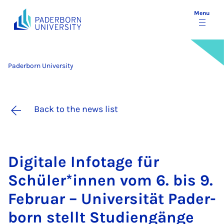
Menu
Paderborn University
Back to the news list
Di­gitale In­fot­age für
Schüler­*innen vom 6. bis 9.
Feb­ru­ar – Uni­versität Pader­
born stellt Stud­i­engänge