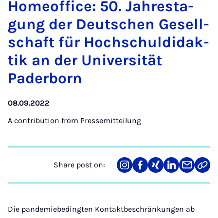
Homeof­fice: 50. Jahresta­
gung der Deutschen Gesell­
schaft für Hoch­schul­didak­
tik an der Uni­versität
Pader­born
08.09.2022
A contribution from
Pressemitteilung
Share post on:
Share
Teilen
Teilen
Teilen
Teilen
Link
on
auf
auf
auf
über
kopi
Instagram
Facebook
Xing
LinkedIn
E-
Mail
Die pandemiebedingten Kontaktbeschränkungen ab