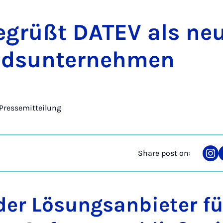
e­grüßt DATEV als ne
ed­sun­terneh­men
Pressemitteilung
Share post on:
Sha
on
Ins
er Lösungsanbieter fü