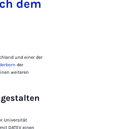
ich dem
schland und einer der
derborn
der
einen weiteren
 gestalten
r Universität
r mit DATEV einen