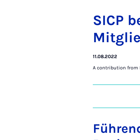
SICP b
Mit­gli
11.08.2022
A contribution from
Führend