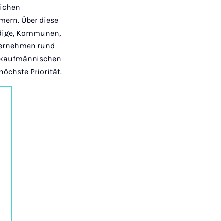
lichen
mern. Über diese
ndige, Kommunen,
nternehmen rund
er kaufmännischen
öchste Priorität.