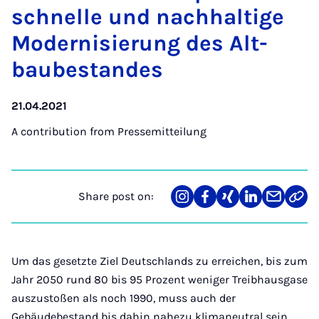
schnelle und nach­haltige
Mod­ern­is­ier­ung des Alt­
baube­st­andes
21.04.2021
A contribution from
Pressemitteilung
Share post on:
Share
Teilen
Teilen
Teilen
Teilen
Link
on
auf
auf
auf
über
kopi
Instagram
Facebook
Xing
LinkedIn
E-
Mail
Um das gesetzte Ziel Deutschlands zu erreichen, bis zum
Jahr 2050 rund 80 bis 95 Prozent weniger Treibhausgase
auszustoßen als noch 1990, muss auch der
Gebäudebestand bis dahin nahezu klimaneutral sein.