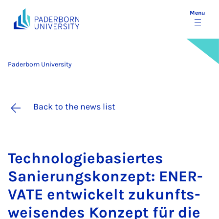
Menu
Paderborn University
Back to the news list
Tech­no­lo­giebasiertes
Sanier­ung­skonzept: EN­ER­
VATE en­twick­elt zukun­ft­s­
weis­endes Konzept für die