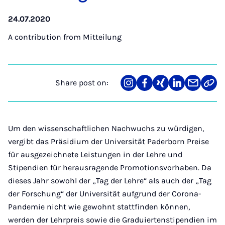
24.07.2020
A contribution from
Mitteilung
Share post on:
Share
Teilen
Teilen
Teilen
Teilen
Link
on
auf
auf
auf
über
kopi
Instagram
Facebook
Xing
LinkedIn
E-
Mail
Um den wissenschaftlichen Nachwuchs zu würdigen,
vergibt das Präsidium der Universität Paderborn Preise
für ausgezeichnete Leistungen in der Lehre und
Stipendien für herausragende Promotionsvorhaben. Da
dieses Jahr sowohl der „Tag der Lehre“ als auch der „Tag
der Forschung“ der Universität aufgrund der Corona-
Pandemie nicht wie gewohnt stattfinden können,
werden der Lehrpreis sowie die Graduiertenstipendien im