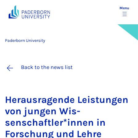
Menu
Paderborn University
Back to the news list
Heraus­ra­gende Leis­tun­gen
von jun­gen Wis­
senschaftler­*innen in
Forschung und Lehre