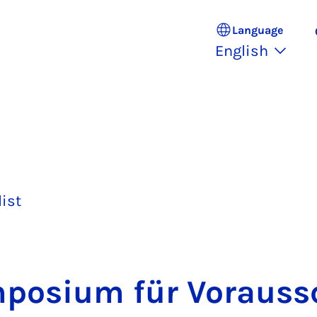
Language
English
list
m­posi­um für Voraus