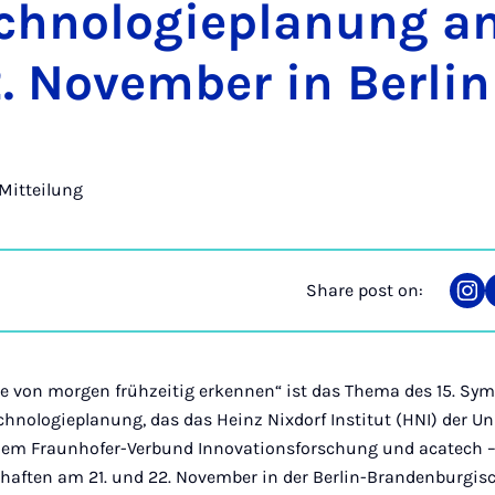
h­no­lo­gie­planung a
 Novem­ber in Ber­lin
Mitteilung
Share post on:
Sha
on
Ins
ale von morgen frühzeitig erkennen“ ist das Thema des 15. Sy
nologieplanung, das das Heinz Nixdorf Institut (HNI) der Un
 dem Fraunhofer-Verbund Innovationsforschung und acatech 
haften am 21. und 22. November in der Berlin-Brandenburgi