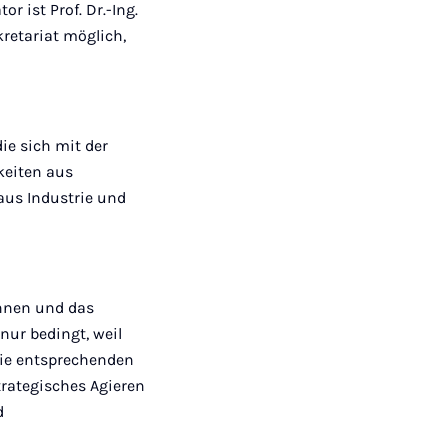
r ist Prof. Dr.-Ing.
retariat möglich,
ie sich mit der
keiten aus
 aus Industrie und
ennen und das
nur bedingt, weil
die entsprechenden
trategisches Agieren
d