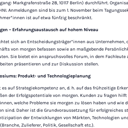
ang: Markgrafenstraße 28, 10117 Berlin) durchführt. Organisato
HNI. Anmeldungen sind bis zum 1. November beim Tagungssek
ehmer*innen ist auf etwa fünfzig beschränkt.
tegen – Erfahrungsaustausch auf hohem Niveau
ichtet sich an Entscheidungsträger*innen aus Unternehmen, d
häfts von morgen befassen sowie an maßgebende Persönlich
uten. Sie bietet ein anspruchsvolles Forum, in dem Fachleute
beiten präsentieren und zur Diskussion stellen.
osiums: Produkt- und Technologieplanung
es auf Strategiekompetenz an, d. h. auf das frühzeitige Erk
eßen der Erfolgspotentiale von morgen. Kunden zu fragen hilft 
nnen, welche Probleme sie morgen zu lösen haben und wie 
n sind. Daher ist die Grundvoraussetzung für erfolgreiches s
Antizipation der Entwicklungen von Märkten, Technologien un
ranche, Zulieferer, Politik, Gesellschaft etc.).