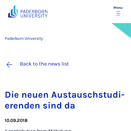
Menu
Paderborn University
Back to the news list
Die neuen Aus­tauschstud­i­
er­enden sind da
10.09.2018
A contribution from
Mitteilung