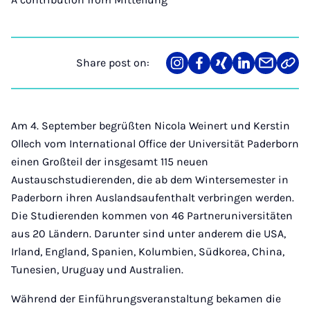
Share post on:
Share
Teilen
Teilen
Teilen
Teilen
Link
on
auf
auf
auf
über
kopi
Instagram
Facebook
Xing
LinkedIn
E-
Mail
Am 4. September begrüßten Nicola Weinert und Kerstin
Ollech vom International Office der Universität Paderborn
einen Großteil der insgesamt 115 neuen
Austauschstudierenden, die ab dem Wintersemester in
Paderborn ihren Auslandsaufenthalt verbringen werden.
Die Studierenden kommen von 46 Partneruniversitäten
aus 20 Ländern. Darunter sind unter anderem die USA,
Irland, England, Spanien, Kolumbien, Südkorea, China,
Tunesien, Uruguay und Australien.
Während der Einführungsveranstaltung bekamen die