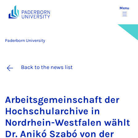
Menu
Paderborn University
Back to the news list
Arbeits­ge­meinsch­aft der
Hoch­schu­larchive in
Nordrhein-West­falen wählt
Dr. Anikó Sz­a­bó von der