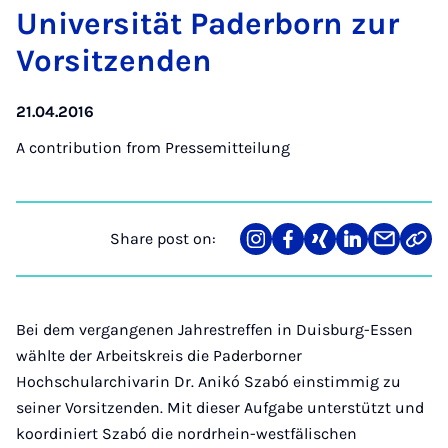
Uni­versität Pader­born zur
Vorsitzenden
21.04.2016
A contribution from
Pressemitteilung
Share post on:
Share
Teilen
Teilen
Teilen
Teilen
Link
on
auf
auf
auf
über
kopi
Instagram
Facebook
Xing
LinkedIn
E-
Mail
Bei dem vergangenen Jahrestreffen in Duisburg-Essen
wählte der Arbeitskreis die Paderborner
Hochschularchivarin Dr. Anikó Szabó einstimmig zu
seiner Vorsitzenden. Mit dieser Aufgabe unterstützt und
koordiniert Szabó die nordrhein-westfälischen