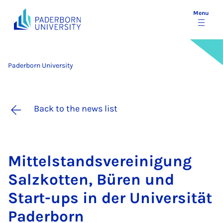
Menu
Paderborn University
Back to the news list
Mit­tel­standsver­ein­i­gung
Salzkot­ten, Büren und
Start-ups in der Uni­versität
Pader­born