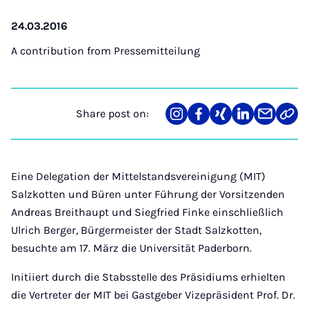
24.03.2016
A contribution from
Pressemitteilung
Share post on:
Share
Teilen
Teilen
Teilen
Teilen
Link
on
auf
auf
auf
über
kopi
Instagram
Facebook
Xing
LinkedIn
E-
Mail
Eine Delegation der Mittelstandsvereinigung (MIT)
Salzkotten und Büren unter Führung der Vorsitzenden
Andreas Breithaupt und Siegfried Finke einschließlich
Ulrich Berger, Bürgermeister der Stadt Salzkotten,
besuchte am 17. März die Universität Paderborn.
Initiiert durch die Stabsstelle des Präsidiums erhielten
die Vertreter der MIT bei Gastgeber Vizepräsident Prof. Dr.