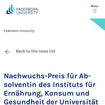
Menu
Paderborn University
Back to the news list
Nachwuchs-Pre­is für Ab­
solventin des In­sti­tuts für
Ernährung, Kon­sum und
Ge­sund­heit der Uni­versität