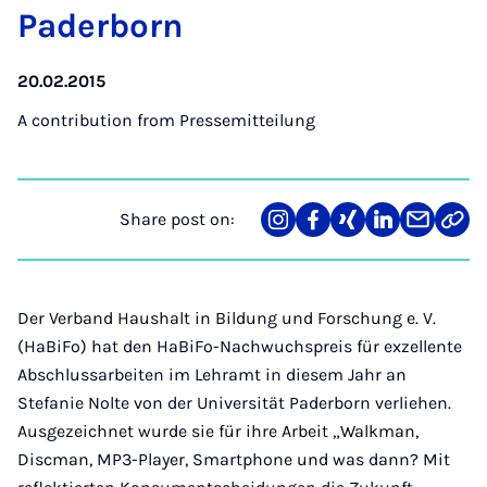
Pader­born
20.02.2015
A contribution from
Pressemitteilung
Share post on:
Share
Teilen
Teilen
Teilen
Teilen
Link
on
auf
auf
auf
über
kopi
Instagram
Facebook
Xing
LinkedIn
E-
Mail
Der Verband Haushalt in Bildung und Forschung e. V.
(HaBiFo) hat den HaBiFo-Nachwuchspreis für exzellente
Abschlussarbeiten im Lehramt in diesem Jahr an
Stefanie Nolte von der Universität Paderborn verliehen.
Ausgezeichnet wurde sie für ihre Arbeit „Walkman,
Discman, MP3-Player, Smartphone und was dann? Mit