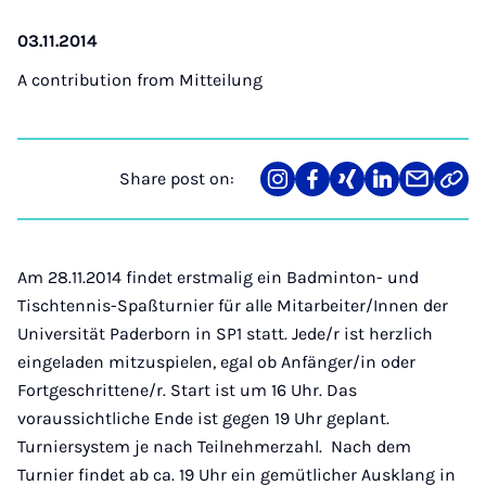
03.11.2014
A contribution from
Mitteilung
Share post on:
Share
Teilen
Teilen
Teilen
Teilen
Link
on
auf
auf
auf
über
kopi
Instagram
Facebook
Xing
LinkedIn
E-
Mail
Am 28.11.2014 findet erstmalig ein Badminton- und
Tischtennis-Spaßturnier für alle Mitarbeiter/Innen der
Universität Paderborn in SP1 statt. Jede/r ist herzlich
eingeladen mitzuspielen, egal ob Anfänger/in oder
Fortgeschrittene/r. Start ist um 16 Uhr. Das
voraussichtliche Ende ist gegen 19 Uhr geplant.
Turniersystem je nach Teilnehmerzahl. Nach dem
Turnier findet ab ca. 19 Uhr ein gemütlicher Ausklang in