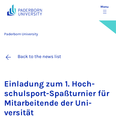
Menu
Paderborn University
Back to the news list
Ein­ladung zum 1. Hoch­
schulsport-Spaßturni­er für
Mit­arbeitende der Uni­
versität