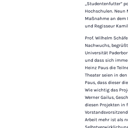
„Studentenfutter“ po
Hochschulen. Neun M
Maßnahme an dem Fi
und Regisseur Kamil
Prof. Wilhelm Schäfe
Nachwuchs, begrüßte
Universität Paderbo
und dass sich immer 
Heinz Paus die Teil
Theater seien in den
Paus, dass dieser di
Wie wichtig das Pro
Werner Gailus, Gesch
diesen Projekten in 
Vorstandsvorsitzende
Arbeit mehr ist als
Selbstverwirklichung