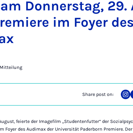
 am Don­ner­stag, 29.
remiere im Foy­er de
ax
Mitteilung
Share post on:
Sha
on
Ins
ugust, feierte der Imagefilm „Studentenfutter“ der Sozialpsyc
 im Foyer des Audimax der Universität Paderborn Premiere. Der