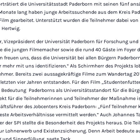
rträtiert die Universitätsstadt Paderborn mit seinen fünf an
onate lang haben junge Arbeitssuchende aus dem Kreis Pad
lm gearbeitet. Unterstützt wurden die Teilnehmer dabei v
 Hertwig.
r, Vizepräsident der Universität Paderborn für Forschung und
 die jungen Filmemacher sowie die rund 40 Gäste im Foyer d
rn freuen uns, dass die Universität bei allen Bürgern Paderb
mehr mit uns identifizieren.“ Als Schirmherr des Projekts l
nehmer. Bereits zwei aussagekräftige Filme zum Wandertag 20
 letzten vier Jahren entstanden. Für den Film „Studentenfutt
e Bedeutung Paderborns als Universitätsstandort für die Bürg
jekt für die Teilnehmerinnen und Teilnehmer der Maßnahme is
äftsführer des Jobcenters Kreis Paderborn: „Fünf Teilnehmer 
feste Arbeitsverhältnisse vermittelt werden.“ Auch Johannes T
r der SPI stellte die Besonderheit des Projekts heraus. Die Te
 nur Lohnerwerb und Existenzsicherung. Denn Arbeit bedeute 
 und Sinnerfüllung, sagte Tack.