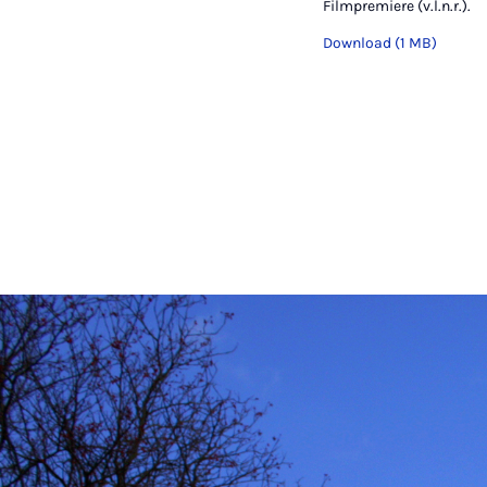
Filmpremiere (v.l.n.r.).
Download (1 MB)