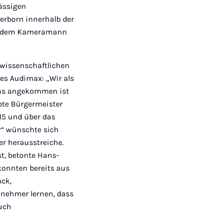
sässigen
erborn innerhalb der
on dem Kameramann
 wissenschaftlichen
es Audimax: „Wir als
orns angekommen ist
obte Bürgermeister
15 und über das
er“ wünschte sich
er herausstreiche.
t, betonte Hans-
konnten bereits aus
ack,
ilnehmer lernen, dass
auch