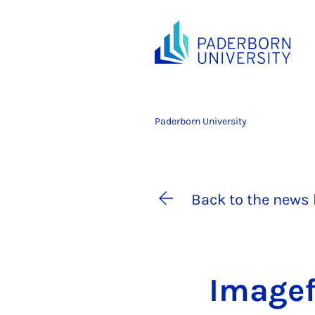
Paderborn University
Back to the news 
Im­age­