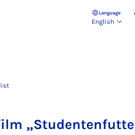
Language
English
list
film „Stu­den­ten­fut­te