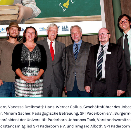
born, Vanessa Dreibrodt): Hans-Werner Gailus, Geschäftsführer des Jobc
r, Miriam Sacher, Pädagogische Betreuung, SPI Paderborn e.V., Bürgerme
zepräsident der Universität Paderborn, Johannes Tack, Vorstandsvorsitzen
standsmitglied SPI Paderborn e.V. und Irmgard Alboth, SPI Paderborn e.