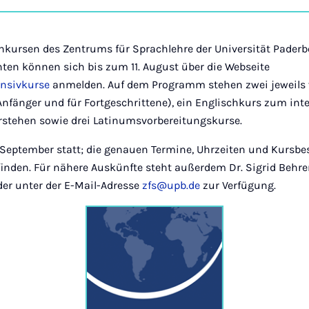
on
Ins
chkursen des Zentrums für Sprachlehre der Universität Paderb
senten können sich bis zum 11. August über die Webseite
ensivkurse
anmelden. Auf dem Programm stehen zwei jeweils 
nfänger und für Fortgeschrittene), ein Englischkurs zum int
stehen sowie drei Latinumsvorbereitungskurse.
m September statt; die genauen Termine, Uhrzeiten und Kursb
finden. Für nähere Auskünfte steht außerdem Dr. Sigrid Behre
der unter der E-Mail-Adresse
zfs@upb.de
zur Verfügung.