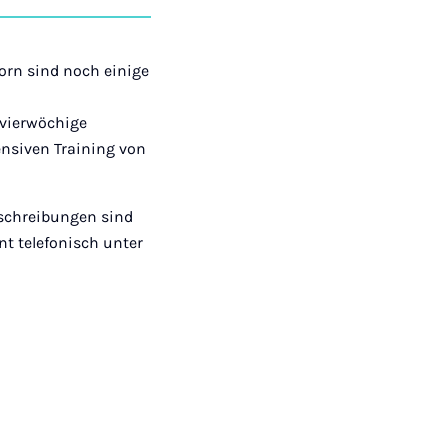
auf
auf
auf
über
kopieren
tagram
Facebook
Xing
LinkedIn
E-
Mail
orn sind noch einige
vierwöchige
ensiven Training von
eschreibungen sind
nt telefonisch unter