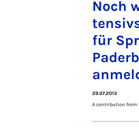
Noch we
tens­iv
für Spr
Pader­b
an­mel
29.07.2013
A contribution from