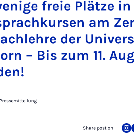
nige freie Plätze in 
s­prac­h­kur­sen am Ze
ach­lehre der Uni­vers
orn – Bis zum 11. Au­
den!
Pressemitteilung
Share post on:
Sha