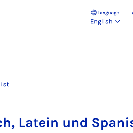
Language
English
list
ch, Latein und Span­i