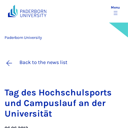
Menu
Paderborn University
Back to the news list
Tag des Hoch­schulsports
und Cam­pu­slauf an der
Uni­versität