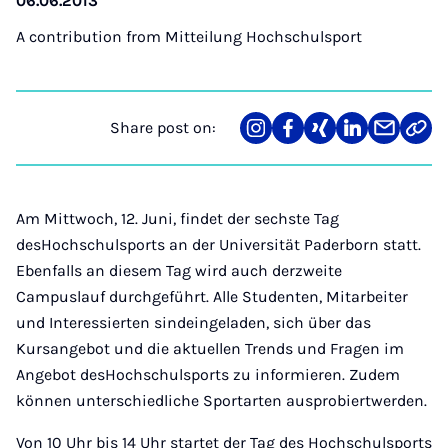
06.06.2013
A contribution from
Mitteilung Hochschulsport
Share post on:
Share
Teilen
Teilen
Teilen
Teilen
Link
on
auf
auf
auf
über
kopi
Instagram
Facebook
Xing
LinkedIn
E-
Mail
Am Mittwoch, 12. Juni, findet der sechste Tag
desHochschulsports an der Universität Paderborn statt.
Ebenfalls an diesem Tag wird auch derzweite
Campuslauf durchgeführt. Alle Studenten, Mitarbeiter
und Interessierten sindeingeladen, sich über das
Kursangebot und die aktuellen Trends und Fragen im
Angebot desHochschulsports zu informieren. Zudem
können unterschiedliche Sportarten ausprobiertwerden.
Von 10 Uhr bis 14 Uhr startet der Tag des Hochschulsports