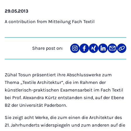
29.05.2013
A contribution from
Mitteilung Fach Textil
Share post on:
Share
Teilen
Teilen
Teilen
Teilen
Link
on
auf
auf
auf
über
kopi
Instagram
Facebook
Xing
LinkedIn
E-
Mail
Zühal Tosun präsentiert ihre Abschlusswerke zum
Thema „Textile Architektur“, die im Rahmen der
künstlerisch-praktischen Examensarbeit im Fach Textil
bei Prof. Alexandra Kürtz entstanden sind, auf der Ebene
B2 der Universität Paderborn.
Sie zeigt acht Werke, die zum einen die Architektur des
21. Jahrhunderts widerspiegeln und zum anderen auf die