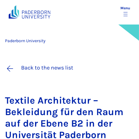
Menu
Paderborn University
Back to the news list
Tex­tile Ar­chitek­tur –
Bekleidung für den Raum
auf der Ebene B2 in der
Uni­versität Pader­born