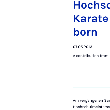
Hoch­s
Kar­ate
born
07.05.2013
A contribution from
Am vergangenen Sams
Hochschulmeistersch