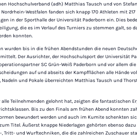
hen Hochschulverband (adh) Matthias Tausch und von Stefa
Nordrhein-Westfalen fanden sich knapp 170 Athleten mit 217 
 in der Sporthalle der Universität Paderborn ein. Dies bede
iligung, die es im Verlauf des Turniers zu stemmen galt, so d
erden konnten.
en wurden bis in die frühen Abendstunden die neuen Deutsch
ittelt. Der Ausrichter, der Hochschulsport der Universität P
ooperationspartner SC Grün-Weiß Paderborn und vor allem die
scheidungen auf und abseits der Kampfflächen alle Hände voll
 Nadeln und Pokale überreichten Matthias Tausch und Thors
r alle Teilnehmenden gelohnt hat, zeigten die fantastischen E
wichtsklassen. Bis zu den Finals am frühen Abend konnten za
Formen bewundert werden und auch im Kumite schenkten sic
um Titel. Äußerst knappe Niederlagen gehörten ebenso dazu w
-, Tritt- und Wurftechniken, die die zahlreichen Zuschauer st