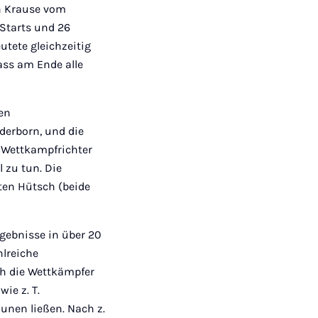
n Krause vom
Starts und 26
utete gleichzeitig
ass am Ende alle
en
aderborn, und die
 Wettkampfrichter
 zu tun. Die
ten Hütsch (beide
rgebnisse in über 20
hlreiche
h die Wettkämpfer
ie z. T.
aunen ließen. Nach z.