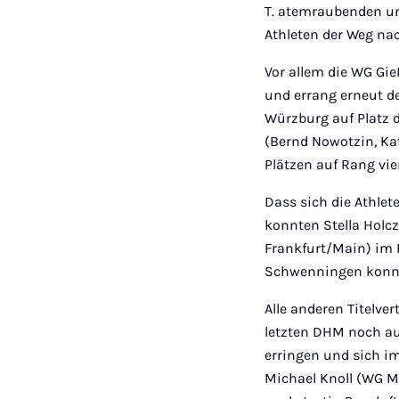
T. atemraubenden und
Athleten der Weg na
Vor allem die WG Gie
und errang erneut d
Würzburg auf Platz d
(Bernd Nowotzin, Kat
Plätzen auf Rang vi
Dass sich die Athle
konnten Stella Holc
Frankfurt/Main) im K
Schwenningen konnte
Alle anderen Titelver
letzten DHM noch au
erringen und sich im
Michael Knoll (WG M