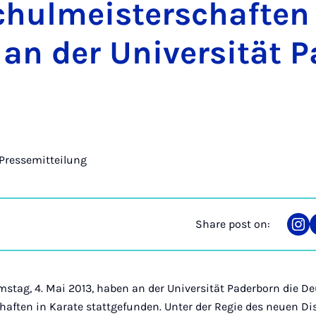
chul­meister­schaften
 an der Uni­versität 
Pressemitteilung
Share post on:
Sha
on
Ins
tag, 4. Mai 2013, haben an der Universität Paderborn die D
aften in Karate stattgefunden. Unter der Regie des neuen Di