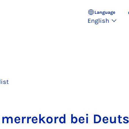
Language
English
list
ehmer­rekord bei Deut