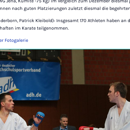
WG Jena, Kumite -75 kg) im Vergleich zum Dezember diesmal
nen nach guten Platzierungen zuletzt diesmal die begehrten 
aderborn, Patrick Kleibold): Insgesamt 170 Athleten haben an
haften im Karate teilgenommen.
er Fotogalerie