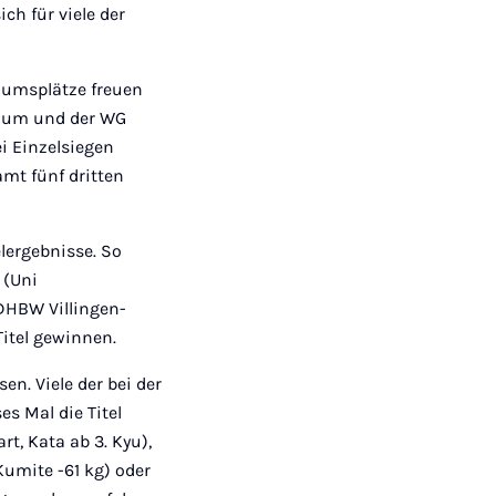
ch für viele der
diumsplätze freuen
chum und der WG
i Einzelsiegen
amt fünf dritten
lergebnisse. So
 (Uni
 DHBW Villingen-
itel gewinnen.
en. Viele der bei der
s Mal die Titel
t, Kata ab 3. Kyu),
umite -61 kg) oder