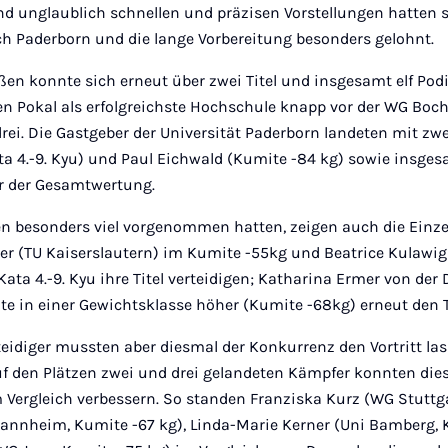
 unglaublich schnellen und präzisen Vorstellungen hatten si
ch Paderborn und die lange Vorbereitung besonders gelohnt.
ßen konnte sich erneut über zwei Titel und insgesamt elf Po
en Pokal als erfolgreichste Hochschule knapp vor der WG Bo
rei. Die Gastgeber der Universität Paderborn landeten mit zwe
a 4.-9. Kyu) und Paul Eichwald (Kumite -84 kg) sowie insges
er der Gesamtwertung.
ten besonders viel vorgenommen hatten, zeigen auch die Einze
zer (TU Kaiserslautern) im Kumite -55kg und Beatrice Kulawig
ata 4.-9. Kyu ihre Titel verteidigen; Katharina Ermer von der
 in einer Gewichtsklasse höher (Kumite -68kg) erneut den T
teidiger mussten aber diesmal der Konkurrenz den Vortritt lass
f den Plätzen zwei und drei gelandeten Kämpfer konnten diese
 Vergleich verbessern. So standen Franziska Kurz (WG Stuttgar
annheim, Kumite -67 kg), Linda-Marie Kerner (Uni Bamberg, K