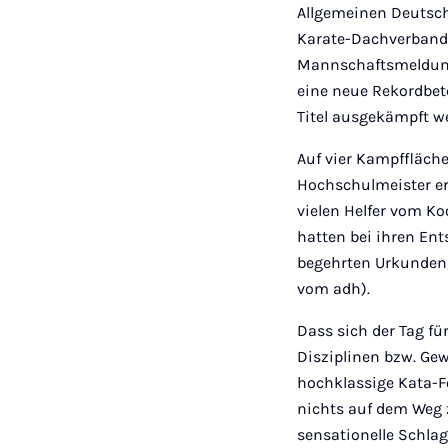
Allgemeinen Deutsc
Karate-Dachverband 
Mannschaftsmeldungen
eine neue Rekordbete
Titel ausgekämpft w
Auf vier Kampffläch
Hochschulmeister erm
vielen Helfer vom K
hatten bei ihren Ent
begehrten Urkunden,
vom adh).
Dass sich der Tag fü
Disziplinen bzw. Ge
hochklassige Kata-
nichts auf dem Weg z
sensationelle Schlag