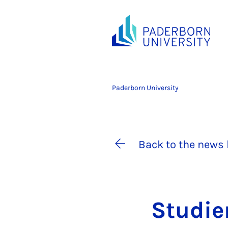
Paderborn University
Back to the news 
Stud­i­