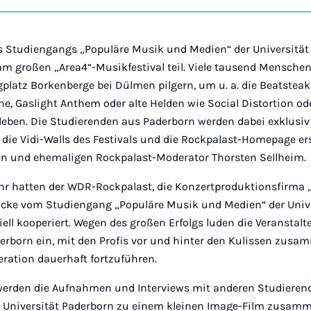
on
Ins
s Studiengangs „Populäre Musik und Medien“ der Universitä
 am großen „Area4“-Musikfestival teil. Viele tausend Mensche
platz Borkenberge bei Dülmen pilgern, um u. a. die Beatsteaks
ine, Gaslight Anthem oder alte Helden wie Social Distortion od
leben. Die Studierenden aus Paderborn werden dabei exklusiv
r die Vidi-Walls des Festivals und die Rockpalast-Homepage ers
n und ehemaligen Rockpalast-Moderator Thorsten Sellheim.
Jahr hatten der WDR-Rockpalast, die Konzertproduktionsfirma 
 Jacke vom Studiengang „Populäre Musik und Medien“ der Univ
iell kooperiert. Wegen des großen Erfolgs luden die Veranstalt
erborn ein, mit den Profis vor und hinter den Kulissen zusa
peration dauerhaft fortzuführen.
werden die Aufnahmen und Interviews mit anderen Studieren
 Universität Paderborn zu einem kleinen Image-Film zusamm