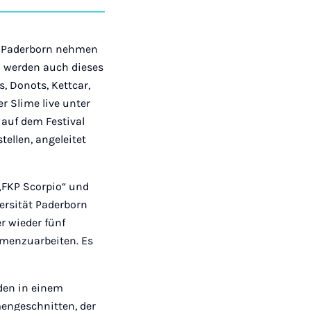
auf
auf
auf
über
kopieren
tagram
Facebook
Xing
LinkedIn
E-
Mail
t Paderborn nehmen
n werden auch dieses
, Donots, Kettcar,
er Slime live unter
 auf dem Festival
tellen, angeleitet
„FKP Scorpio“ und
ersität Paderborn
er wieder fünf
mmenzuarbeiten. Es
den in einem
engeschnitten, der