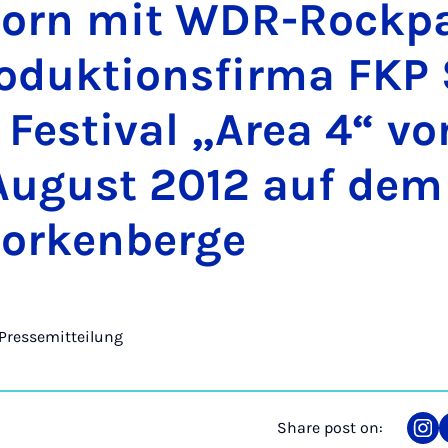
born mit WDR-Rock­p
oduk­tionsfirma FKP 
 Fest­iv­al „Area 4“ v
 Au­gust 2012 auf dem
Borken­berge
Pressemitteilung
Share post on:
Sha