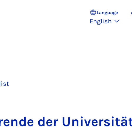
Language
English
list
er­ende der Uni­versitä