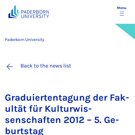
Menu
Paderborn University
Back to the news list
Graduier­tenta­gung der Fak­
ultät für Kul­tur­wis­
senschaften 2012 – 5. Ge­
burtstag