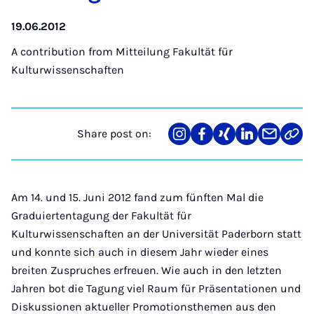
19.06.2012
A contribution from
Mitteilung Fakultät für
Kulturwissenschaften
Share post on:
Share
Teilen
Teilen
Teilen
Teilen
Link
on
auf
auf
auf
über
kopi
Instagram
Facebook
Xing
LinkedIn
E-
Mail
Am 14. und 15. Juni 2012 fand zum fünften Mal die
Graduiertentagung der Fakultät für
Kulturwissenschaften an der Universität Paderborn statt
und konnte sich auch in diesem Jahr wieder eines
breiten Zuspruches erfreuen. Wie auch in den letzten
Ja
hren bot die Tagung viel Raum für Präsentationen und
Diskussionen aktueller Promotionsthemen aus den