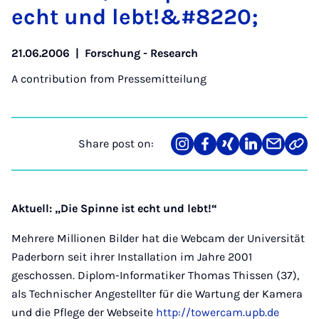
echt und lebt!&#8220;
21.06.2006
|
Forschung - Research
A contribution from
Pressemitteilung
Share post on:
Share
Teilen
Teilen
Teilen
Teilen
Link
on
auf
auf
auf
über
kopi
Instagram
Facebook
Xing
LinkedIn
E-
Mail
Aktuell: „Die Spinne ist echt und lebt!“
Mehrere Millionen Bilder hat die Webcam der Universität
Paderborn seit ihrer Installation im Jahre 2001
geschossen. Diplom-Informatiker Thomas Thissen (37),
als Technischer Angestellter für die Wartung der Kamera
und die Pflege der Webseite
http://towercam.upb.de