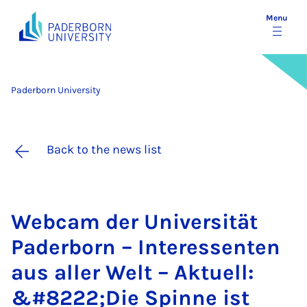
Menu
Paderborn University
Back to the news list
Web­cam der Uni­versität
Pader­born – In­teressen­ten
aus al­ler Welt – Ak­tuell:
&#8222;Die Spinne ist